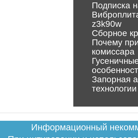
Подписка н
Виброплита
z3k90w
Сборное кр
Почему при
комиссара
Гусеничные
особенност
Запорная а
технологии
Информационный некомме