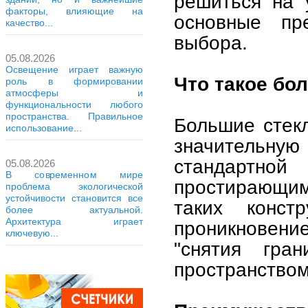
решиться на у
факторы, влияющие на
основные пр
качество...
выбора.
05.08.2026
Освещение играет важную
Что такое бо
роль в формировании
атмосферы и
функциональности любого
пространства. Правильное
Большие стекл
использование...
значительную
стандартн
05.08.2026
В современном мире
простирающим
проблема экологической
устойчивости становится все
таких конст
более актуальной.
Архитектура играет
проникновени
ключевую...
"снятия гра
пространством