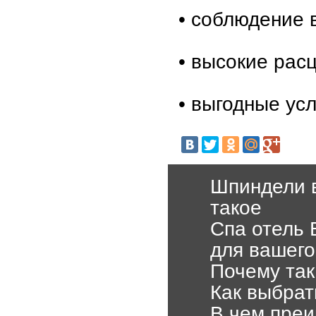
• соблюдение 
• высокие рас
• выгодные ус
Шпиндели в
такое
Спа отель 
для вашег
Почему так
Как выбрат
В чем преи