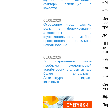
• М
факторы, влияющие на
качество...
• П
Ис
05.08.2026
по
Освещение играет важную
тра
роль в формировании
атмосферы и
До
функциональности любого
пространства. Правильное
ПП2
использование...
за
выг
05.08.2026
• У
В современном мире
проблема экологической
• Д
устойчивости становится все
более актуальной.
• Б
Архитектура играет
ключевую...
Сн
не
Эф
Пар