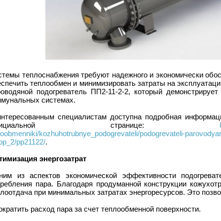
стемы теплоснабжения требуют надежного и экономически обос
еспечить теплообмен и минимизировать затраты на эксплуатаци
роводяной подогреватель ПП2-11-2-2, который демонстрируе
ммунальных системах.
интересованным специалистам доступна подробная информаци
фициальной странице:
loobmenniki/kozhuhotrubnye_podogrevateli/podogrevateli-parovodya
pp_2/pp21122/
.
тимизация энергозатрат
ним из аспектов экономической эффективности подогреват
требления пара. Благодаря продуманной конструкции кожухотр
лоотдача при минимальных затратах энергоресурсов. Это позво
ократить расход пара за счет теплообменной поверхности.