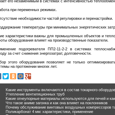
ает его незаменимым в системах с интенсивностью теплообмена
абота при переменных режимах.
тсутствие необходимости частой регулировки и перенастройки.
Поддержание температуры при минимальных энергетических затр
кие характеристики важны для промышленных объектов и тепло
боты оборудования влияет на производственные показатели.
именение подогревателя ПП2-11-2-2 в системах теплоснаб
оду за счет снижения энергозатрат, долговечности.
бор этого оборудования позволяет не только оптимизироват
темы на протяжении многих лет.
Какие инструменты включаются в состав токарного оборудо
Утепление вентиляционных труб
Какие огнеупорные материалы используются для печей и ка
Что такое аниме загонка и как она влияет на поклонников
Почему обслуживание винтовых воздушных компрессоров т
Поликарбонат 4 мм: характеристики, применение