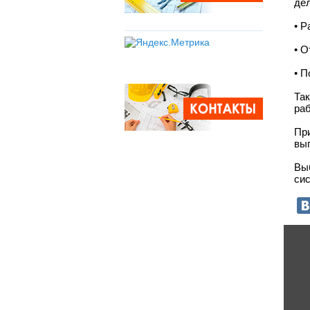
дел
• Р
• О
• 
Та
ра
Пр
выг
Вы
сис