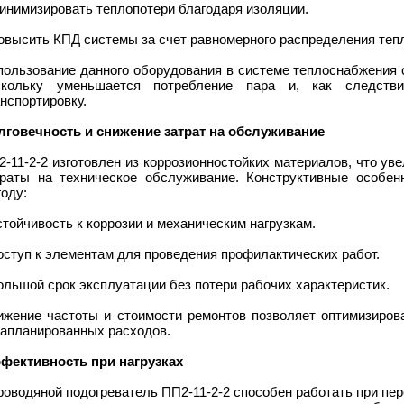
инимизировать теплопотери благодаря изоляции.
овысить КПД системы за счет равномерного распределения теп
пользование данного оборудования в системе теплоснабжения 
скольку уменьшается потребление пара и, как следств
нспортировку.
лговечность и снижение затрат на обслуживание
-11-2-2 изготовлен из коррозионностойких материалов, что ув
траты на техническое обслуживание. Конструктивные особен
оду:
стойчивость к коррозии и механическим нагрузкам.
оступ к элементам для проведения профилактических работ.
ольшой срок эксплуатации без потери рабочих характеристик.
ижение частоты и стоимости ремонтов позволяет оптимизиров
запланированных расходов.
фективность при нагрузках
оводяной подогреватель ПП2-11-2-2 способен работать при пе