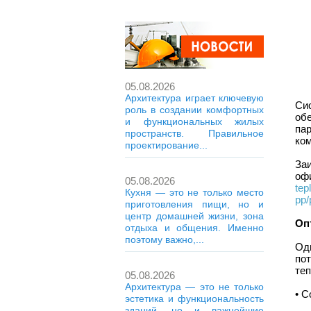
05.08.2026
Архитектура играет ключевую
Си
роль в создании комфортных
об
и функциональных жилых
па
пространств. Правильное
ко
проектирование...
За
о
05.08.2026
tep
Кухня — это не только место
pp/
приготовления пищи, но и
центр домашней жизни, зона
Оп
отдыха и общения. Именно
поэтому важно,...
Од
по
теп
05.08.2026
Архитектура — это не только
• С
эстетика и функциональность
зданий, но и важнейшие