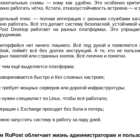
ризонтальные схемы — кому как удобно. Это особенно критичн
жно работать чётко. Кстати, отказоустойчивость встроена — и эт
дельный плюс — полная интеграция с разными службами ката
но работать. Всё это делает систему безопасной, устойчивой и
Post Desktop работает на разных платформах. Это упроща
трудникам.
интерфейсе нет ничего лишнего. Всё под рукой и появляется 
look, поймёт всё без долгих инструкций. А те, кто не польз
рых панелей или странных кнопок. Всё логично и понятно.
т чем ещё выделяется платформа:
азворачивается быстро и без сложных настроек;
е требует мощных серверов или дорогой инфраструктуры;
е нужен специалист по Linux, чтобы всё работало;
играция с Exchange проходит без боли и потерь;
ожно запустить систему в работу за пару дней.
м RuPost облегчает жизнь администраторам и польз