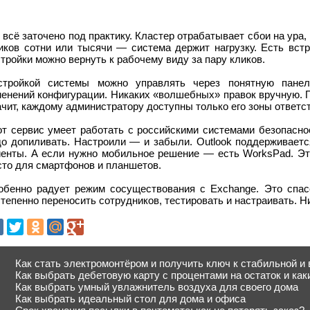
 всё заточено под практику. Кластер отрабатывает сбои на ура
иков сотни или тысячи — система держит нагрузку. Есть встр
тройки можно вернуть к рабочему виду за пару кликов.
стройкой системы можно управлять через понятную панел
менений конфигурации. Никаких «волшебных» правок вручную. 
чит, каждому администратору доступны только его зоны ответс
т сервис умеет работать с российскими системами безопаснос
до допиливать. Настроили — и забыли. Outlook поддерживаетс
иенты. А если нужно мобильное решение — есть WorksPad. Э
сто для смартфонов и планшетов.
обенно радует режим сосуществования с Exchange. Это спас
тепенно переносить сотрудников, тестировать и настраивать. Н
Как стать электромонтёром и получить ключ к стабильной и
Как выбрать дебетовую карту с процентами на остаток и как
Как выбрать умный увлажнитель воздуха для своего дома
Как выбрать идеальный стол для дома и офиса