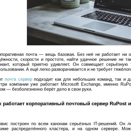
рпоративная почта — вещь базовая. Без неё не работает ни о
дёжности, скорости и простоте, найти удачное решение не та
риант, который приятно удивляет. Он совмещает серьёзную 
ользовании. А ещё легко разворачивается и не требует тяжёлог
от
почта сервер
подходит как для небольших команд, так и д
утри компании уже работает Microsoft Exchange, именно RuPo
ом — безболезненно берёт дело в свои руки.
к работает корпоративный почтовый сервер RuPost и
рвис построен по всем канонам серьёзных IT-решений. Он л
жиме распределённого кластера, и на одном сервере. Мож