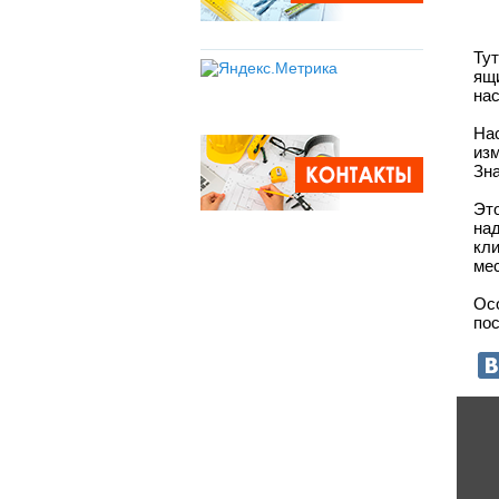
Тут
ящ
нас
На
из
Зна
Это
на
кл
ме
Ос
пос