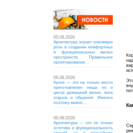
05.08.2026
Архитектура играет ключевую
роль в создании комфортных
и функциональных жилых
Ко
пространств. Правильное
на
проектирование...
ва
исп
05.08.2026
Эт
Кухня — это не только место
вн
приготовления пищи, но и
пот
центр домашней жизни, зона
отдыха и общения. Именно
поэтому важно,...
Ка
05.08.2026
Архитектура — это не только
Се
эстетика и функциональность
ре
зданий, но и важнейшие