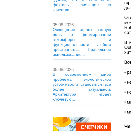
го
факторы, влияющие на
дол
качество...
От
мож
05.08.2026
Ru
Освещение играет важную
со
роль в формировании
атмосферы и
В 
функциональности любого
Out
пространства. Правильное
хит
использование...
Во
05.08.2026
• р
В современном мире
проблема экологической
• н
устойчивости становится все
более актуальной.
• н
Архитектура играет
ключевую...
• м
• м
Че