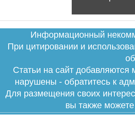
Информационный некомме
При цитировании и использова
об
Статьи на сайт добавляются 
нарушены - обратитесь к ад
Для размещения своих интересн
вы также можете