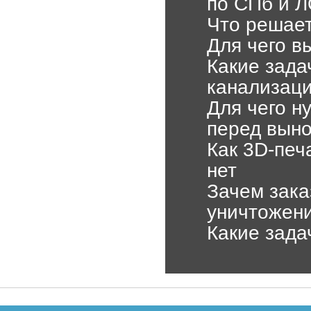
по СПб и 
Что решает
Для чего в
Какие зада
канализаци
Для чего н
перед выно
Как 3D-печ
нет
Зачем зак
уничтожени
Какие зада