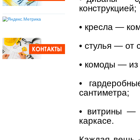
конструкцией;
• кресла — ко
• стулья — от
• комоды — из
• гардеробн
сантиметра;
• витрины — 
каркасе.
Каждая вещь 