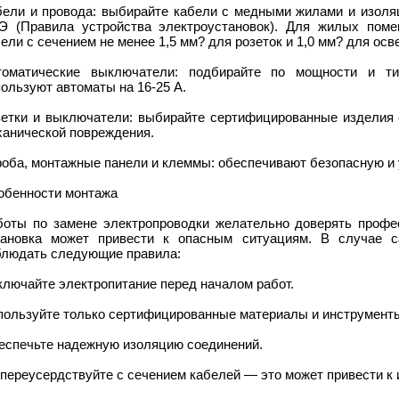
бели и провода: выбирайте кабели с медными жилами и изоля
Э (Правила устройства электроустановок). Для жилых поме
ели с сечением не менее 1,5 мм? для розеток и 1,0 мм? для осв
томатические выключатели: подбирайте по мощности и ти
ользуют автоматы на 16-25 А.
зетки и выключатели: выбирайте сертифицированные изделия с
ханической повреждения.
роба, монтажные панели и клеммы: обеспечивают безопасную и
обенности монтажа
боты по замене электропроводки желательно доверять профе
тановка может привести к опасным ситуациям. В случае с
блюдать следующие правила:
ключайте электропитание перед началом работ.
пользуйте только сертифицированные материалы и инструмент
еспечьте надежную изоляцию соединений.
переусердствуйте с сечением кабелей — это может привести к и