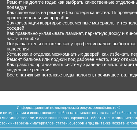
Ремонт на долгие годы: как выбрать качественные отделочн
подведут
Как сэкономить на ремонте без потери качества: 15 провере
профессиональных прорабов
Звукоизоляция квартиры: современные материалы и технол
соседей
Как правильно укладывать ламинат, паркетную доску и линол
частые ошибки
Покраска стен и потолков как у профессионалов: выбор крас
нанесения
Установка и отделка межкомнатных дверей: как избежать пе
Ремонт балкона или лоджии под рабочее место, зону отдыха
Как грамотно организовать систему хранения в малогабарит
модульные решения
Все о натяжных потолках: виды полотен, преимущества, нед
Информационный некоммерческий ресурс pomedicine.ru ©
и цитировании и использовании любых материалов ссылка на сайт обязател
 многими авторами, и если ваши права нарушены - обратитесь к администра
воих интересных материалов (статей, обзоров и пр.) вы также можете испол