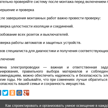
ательно проверяйте систему после монтажа перед включением п
вершение и проверка
сле завершения монтажных работ важно провести проверку:
верка целостности изоляции и соединений.
робование всех розеток и выключателей.
верка работы автоматов и защитных устройств.
ов специалиста для диагностики и получения соответствующих 
ключение
мена электропроводки — важная и ответственная зада
анирования, правильного выбора материалов и соблюден
комендациям, можно обеспечить надежность и безопасность эл
лгие годы. Не забывайте, что при сомнениях лучше обратитьс
зопасность вашей семьи и сохранность имущества.
Как спроектировать и организовать умное освещение в кажд