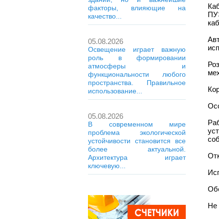
Ка
факторы, влияющие на
ПУ
качество...
каб
Ав
05.08.2026
исп
Освещение играет важную
роль в формировании
Ро
атмосферы и
ме
функциональности любого
пространства. Правильное
Ко
использование...
Ос
05.08.2026
Ра
В современном мире
ус
проблема экологической
со
устойчивости становится все
более актуальной.
От
Архитектура играет
ключевую...
Ис
Об
Не 