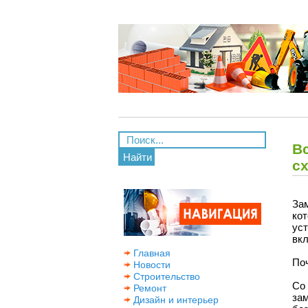
Вс
Найти
с
За
ко
ус
вкл
Главная
По
Новости
Строительство
Со
Ремонт
за
Дизайн и интерьер