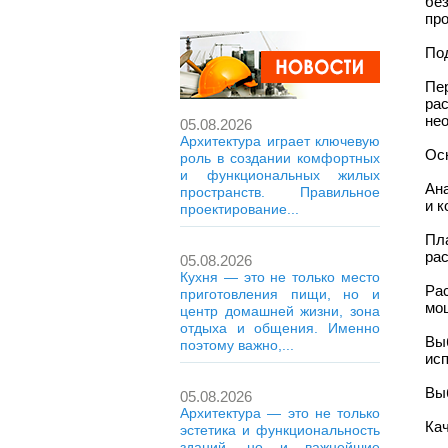
бе
пр
По
Пе
ра
не
05.08.2026
Архитектура играет ключевую
Ос
роль в создании комфортных
и функциональных жилых
Ана
пространств. Правильное
и к
проектирование...
Пл
ра
05.08.2026
Кухня — это не только место
Ра
приготовления пищи, но и
мо
центр домашней жизни, зона
отдыха и общения. Именно
Вы
поэтому важно,...
исп
Вы
05.08.2026
Архитектура — это не только
Ка
эстетика и функциональность
зданий, но и важнейшие