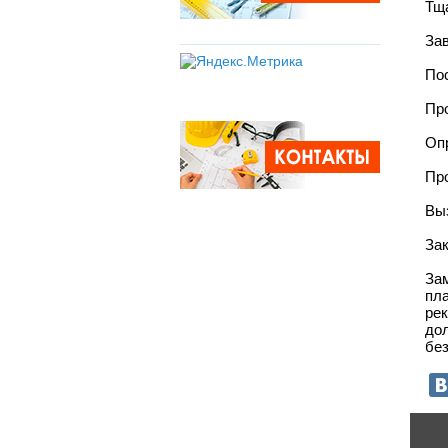
Тщ
За
По
Про
Оп
Про
Выз
За
За
пл
ре
до
бе