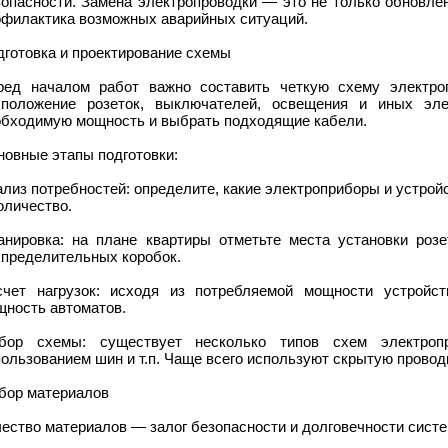
зопасности. Замена электропроводки — это не только обновле
офилактика возможных аварийных ситуаций.
дготовка и проектирование схемы
ред началом работ важно составить четкую схему электро
сположение розеток, выключателей, освещения и иных эле
обходимую мощность и выбрать подходящие кабели.
новные этапы подготовки:
лиз потребностей: определите, какие электроприборы и устро
оличество.
анировка: на плане квартиры отметьте места установки розе
спределительных коробок.
счет нагрузок: исходя из потребляемой мощности устройст
щность автоматов.
бор схемы: существует несколько типов схем электроп
ользованием шин и т.п. Чаще всего используют скрытую провод
бор материалов
чество материалов — залог безопасности и долговечности сист