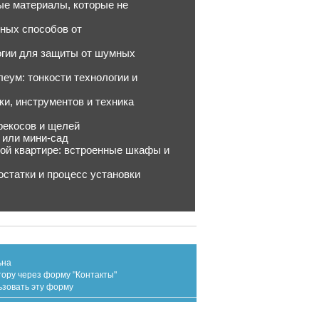
ые материалы, которые не
нных способов от
огии для защиты от шумных
еум: тонкости технологии и
ки, инструментов и техника
рекосов и щелей
 или мини-сад
ной квартире: встроенные шкафы и
остатки и процесс установки
ьна
тору через форму "Контакты"
ьзовать эту форму