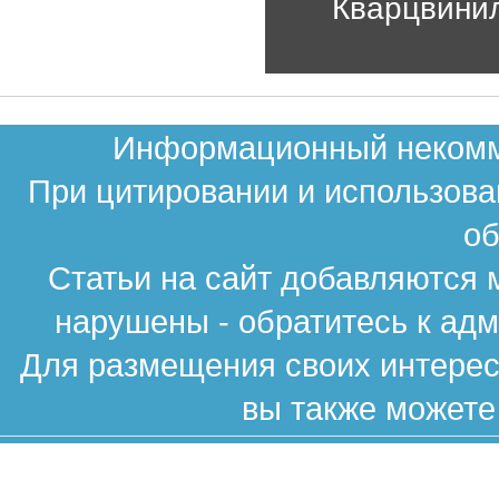
Кварцвинил
Информационный некомме
При цитировании и использова
об
Статьи на сайт добавляются 
нарушены - обратитесь к ад
Для размещения своих интересн
вы также можете