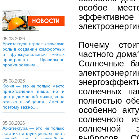
особое мес
эффективное 
электроэнерги
05.08.2026
Почему стои
Архитектура играет ключевую
роль в создании комфортных
частного дома
и функциональных жилых
пространств. Правильное
Солнечные ба
проектирование...
электроэнерги
энергоэффек
05.08.2026
Кухня — это не только место
солнечных па
приготовления пищи, но и
центр домашней жизни, зона
полностью обе
отдыха и общения. Именно
поэтому важно,...
особенно акт
солнечного и
05.08.2026
солнечной 
Архитектура — это не только
эстетика и функциональность
выбросов C
зданий, но и важнейшие