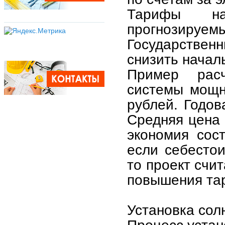
Тарифы на
прогнозируемы
Государстве
снизить начал
Пример расч
системы мощн
рублей. Годов
Средняя цена 
экономия сос
если себестои
то проект счи
повышения тар
Установка сол