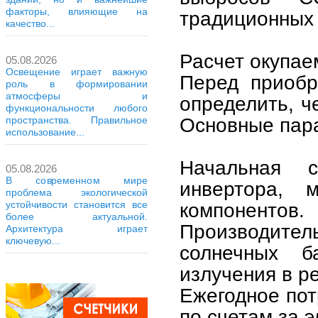
факторы, влияющие на
традиционных 
качество...
Расчет окупае
05.08.2026
Освещение играет важную
Перед приобр
роль в формировании
атмосферы и
определить, ч
функциональности любого
Основные пара
пространства. Правильное
использование...
Начальная с
05.08.2026
В современном мире
инвертора, 
проблема экологической
устойчивости становится все
компонентов.
более актуальной.
Производител
Архитектура играет
ключевую...
солнечных б
излучения в ре
Ежегодное пот
по счетам за э