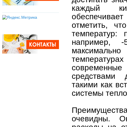
каждый кил
обеспечивае
отметить, чт
температур: 
например, -
максимальн
температура
современные 
средствами 
такими как вс
системы тепло
Преимуществ
очевидны. О