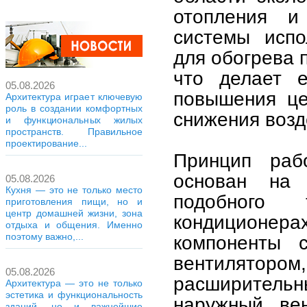
отопления и
системы испо
для обогрева 
что делает е
05.08.2026
повышения це
Архитектура играет ключевую
роль в создании комфортных
снижения возд
и функциональных жилых
пространств. Правильное
проектирование...
Принцип рабо
основан на 
05.08.2026
Кухня — это не только место
подобного
приготовления пищи, но и
центр домашней жизни, зона
кондиционе
отдыха и общения. Именно
поэтому важно,...
компоненты 
вентилятором,
05.08.2026
расширител
Архитектура — это не только
эстетика и функциональность
наружный вен
зданий, но и важнейшие