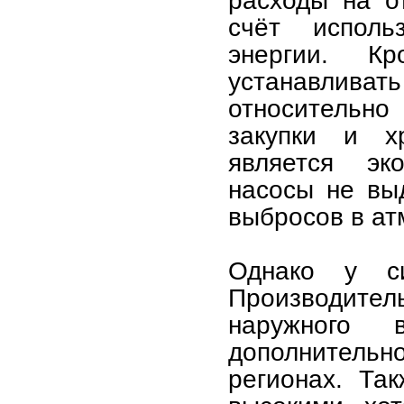
расходы на о
счёт исполь
энергии. К
устанавлив
относительн
закупки и х
является эко
насосы не вы
выбросов в ат
Однако у с
Производит
наружного 
дополнитель
регионах. Та