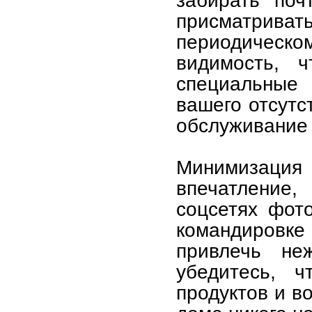
забирать поч
присматрива
периодическ
видимость, 
специальные 
вашего отсутс
обслуживание 
Минимизация 
впечатление,
соцсетях фот
командировк
привлечь не
убедитесь, 
продуктов и в