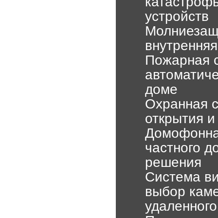
катастрофы
устройств
Молниезащи
внутренняя
Пожарная с
автоматиче
доме
Охранная с
открытия 
Домофонная
частного д
решения
Система ви
выбор каме
удаленного