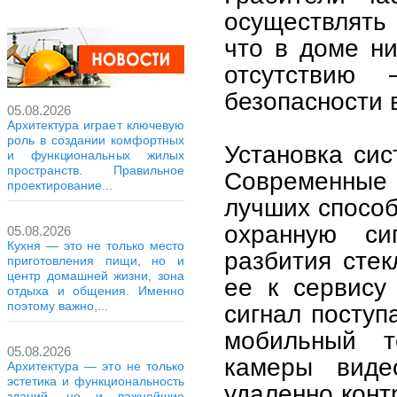
осуществлять
что в доме ни
отсутствию
безопасности 
05.08.2026
Архитектура играет ключевую
роль в создании комфортных
Установка си
и функциональных жилых
пространств. Правильное
Современные
проектирование...
лучших способ
охранную си
05.08.2026
Кухня — это не только место
разбития сте
приготовления пищи, но и
центр домашней жизни, зона
ее к сервису
отдыха и общения. Именно
поэтому важно,...
сигнал поступ
мобильный т
05.08.2026
камеры виде
Архитектура — это не только
эстетика и функциональность
удаленно конт
зданий, но и важнейшие