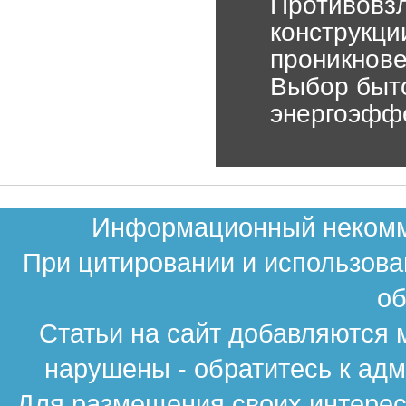
Противовзл
конструкци
проникнов
Выбор быто
энергоэффе
Информационный некомме
При цитировании и использова
об
Статьи на сайт добавляются 
нарушены - обратитесь к ад
Для размещения своих интересн