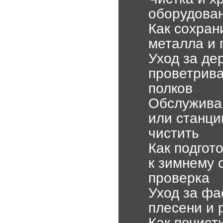
оборудован
Как сохран
металла и 
Уход за де
проветрива
полков
Обслуживан
или станци
чистить
Как подгот
к зимнему 
проверка
Уход за фа
плесени и 
Как почист