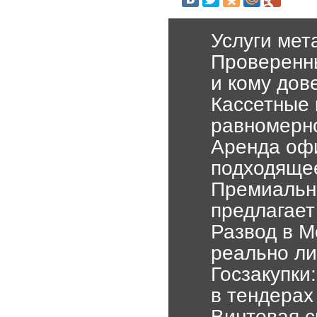
Услуги мет
Проверенны
и кому дов
Кассетные 
равномерн
Аренда офи
подходяще
Премиальны
предлагает
Развод в М
реально ли
Госзакупки
в тендерах
Винтовая с