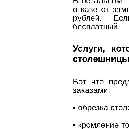
В остальном –
отказе от зам
рублей. Ес
бесплатный.
Услуги, ко
столешниц
Вот что пред
заказами:
• обрезка сто
• кромление т