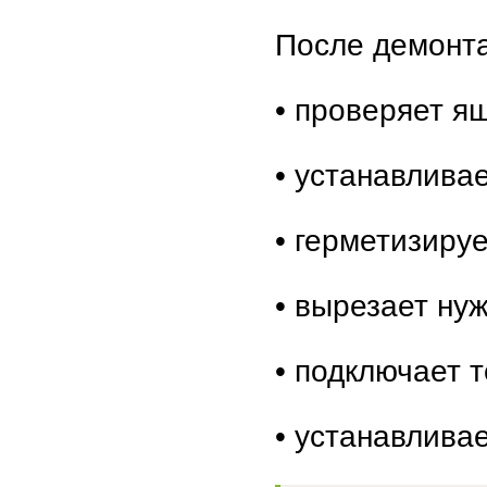
После демонт
• проверяет я
• устанавлива
• герметизируе
• вырезает ну
• подключает т
• устанавливае