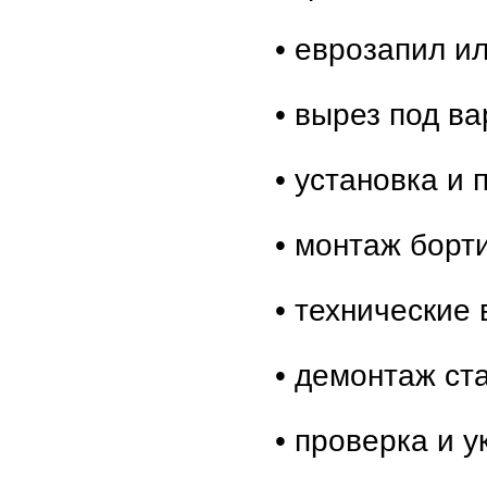
• еврозапил и
• вырез под в
• установка и
• монтаж борт
• технические 
• демонтаж ст
• проверка и 