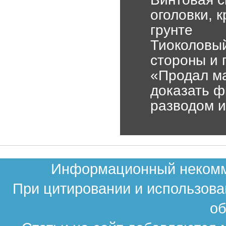
оголовки, 
грунте
Тиоколовый
стороны и 
«Продал ма
доказать ф
разводом и
Информационный некомме
При цитировании и использова
об