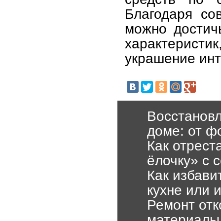
Благодаря со
можно достичь
характеристик
украшение инт
Восстановл
доме: от ф
Как отрест
ёлочку» с 
Как избави
кухне или 
Ремонт отк
материалы 