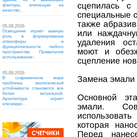
сцепилась с 
факторы, влияющие на
качество...
специальные с
также абрази
05.08.2026
или наждачну
Освещение играет важную
роль в формировании
удаления ост
атмосферы и
функциональности любого
моют и обезж
пространства. Правильное
использование...
сцепление нов
05.08.2026
Замена эмали
В современном мире
проблема экологической
устойчивости становится все
более актуальной.
Основной эт
Архитектура играет
ключевую...
эмали. Сов
использовать
которая нано
Перед нанес