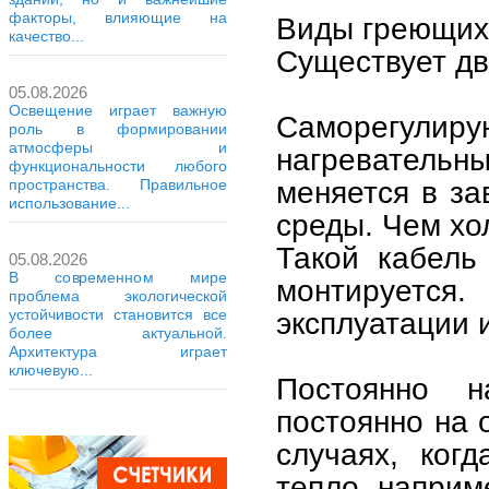
факторы, влияющие на
Виды греющих
качество...
Существует дв
05.08.2026
Освещение играет важную
Саморегулиру
роль в формировании
атмосферы и
нагреватель
функциональности любого
меняется в з
пространства. Правильное
использование...
среды. Чем хо
Такой кабель
05.08.2026
В современном мире
монтируетс
проблема экологической
устойчивости становится все
эксплуатации 
более актуальной.
Архитектура играет
ключевую...
Постоянно 
постоянно на 
случаях, ког
тепло, наприм