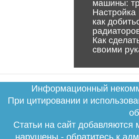
машины: тр
Настройка 
как добить
радиаторо
Как сделат
своими ру
Информационный некомме
При цитировании и использова
об
Статьи на сайт добавляются 
нарушены - обратитесь к ад