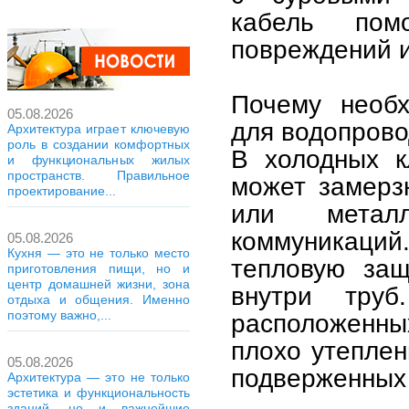
кабель пом
повреждений и
Почему необх
05.08.2026
для водопров
Архитектура играет ключевую
роль в создании комфортных
В холодных к
и функциональных жилых
пространств. Правильное
может замерзн
проектирование...
или метал
коммуникаций
05.08.2026
Кухня — это не только место
тепловую защ
приготовления пищи, но и
центр домашней жизни, зона
внутри тру
отдыха и общения. Именно
поэтому важно,...
расположенн
плохо утеплен
05.08.2026
подверженных
Архитектура — это не только
эстетика и функциональность
зданий, но и важнейшие