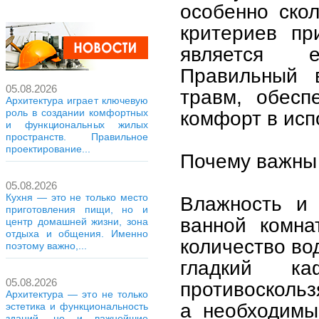
особенно ско
критериев пр
является е
Правильный 
05.08.2026
травм, обесп
Архитектура играет ключевую
роль в создании комфортных
комфорт в исп
и функциональных жилых
пространств. Правильное
проектирование...
Почему важны 
05.08.2026
Кухня — это не только место
Влажность и 
приготовления пищи, но и
ванной комна
центр домашней жизни, зона
отдыха и общения. Именно
количество во
поэтому важно,...
гладкий к
05.08.2026
противоскольз
Архитектура — это не только
а необходимы
эстетика и функциональность
зданий, но и важнейшие