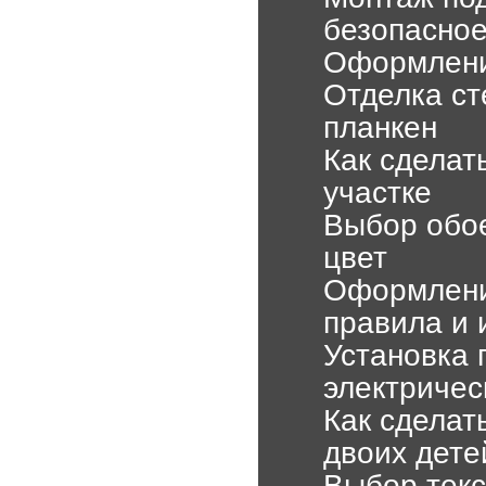
безопасное
Оформление
Отделка ст
планкен
Как сделат
участке
Выбор обое
цвет
Оформлени
правила и 
Установка 
электричес
Как сделат
двоих дете
Выбор текс