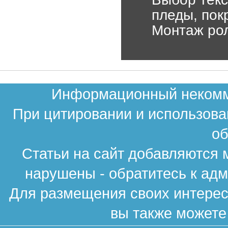
пледы, пок
Монтаж рол
Информационный некомме
При цитировании и использова
об
Статьи на сайт добавляются 
нарушены - обратитесь к ад
Для размещения своих интересн
вы также можете