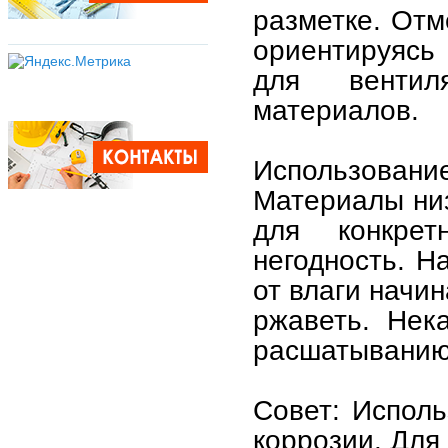
разметке. Отм
ориентируясь 
для вентил
материалов.
Использовани
Материалы низ
для конкре
негодность. Н
от влаги начи
ржаветь. Нек
расшатыванию
Совет: Исполь
коррозии. Для