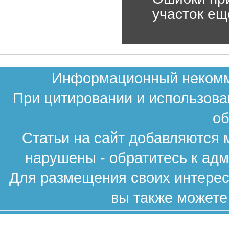
участок е
Информационный некомме
При цитировании и использова
об
Статьи на сайт добавляются 
нарушены - обратитесь к ад
Для размещения своих интересн
вы также можете