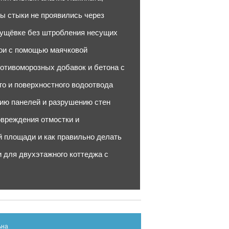
ы стыки не проявились через
рущёвке без штробления несущих
бои с помощью маячковой
отивоморозных добавок и бетона с
го и поверхностного водоотвода
нию панелей и разрушению стен
овреждения отмостки и
й площади и как правильно делать
для двухэтажного коттеджа с
ьна