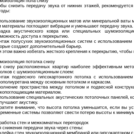
моизоляция пола снизу
обы снизить передачу звука от нижних этажей, рекомендуется
тоды:
пользование звукоизоляционных матов или минеральной ваты м
и материалы поглощают вибрации и уменьшают передачу звука.
ладка акустического ковра или специальных шумоизоляци
можность доступа к перекрытию.
нтаж полусухих звукоизоляционных систем с использованием г
торые создают дополнительный барьер.
 этом важно избегать жесткого крепления к перекрытию, чтобы 
моизоляция потолка снизу
я снизу расположенных квартир наиболее эффективным мето
толков с шумоизоляционным слоем:
нтаж подвесного гипсокартонного потолка с использованием
нополиуретана между основным потолком и каркасом.
полнение пространства между потолком и подвесной конструк
укопоглощающим материалом.
пользование специальных акустических потолочных панелей, к
лучшают акустику.
ратите внимание, что высота потолка уменьшится, если вы ус
ременные системы позволяют свести потерю высоты к минимуму
работка стен и межкомнатных перегородок
 снижения передачи звука через стены:
клейка стен звукоизоляционной мембраной или гипсокартоном 