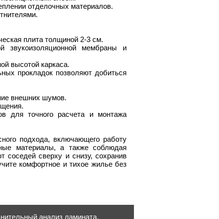
еплении отделочных материалов.
тнителями.
ческая плита толщиной 2-3 см.
ой звукоизоляционной мембраны и
ой высотой каркаса.
ьных прокладок позволяют добиться
ние внешних шумов.
ещения.
ов для точного расчета и монтажа
ного подхода, включающего работу
ные материалы, а также соблюдая
т соседей сверху и снизу, сохранив
чите комфортное и тихое жилье без
внительный анализ ламината,