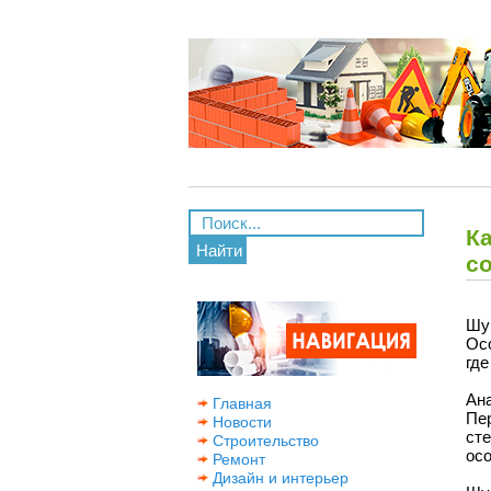
К
Найти
с
Шу
Ос
где
Ана
Главная
Пе
Новости
ст
Строительство
ос
Ремонт
Дизайн и интерьер