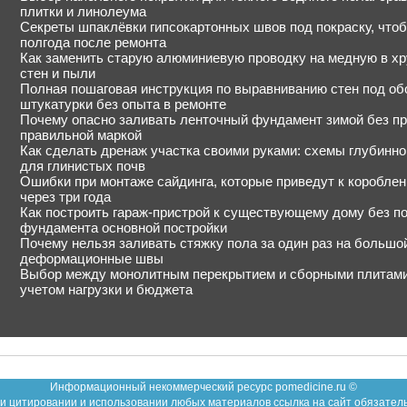
плитки и линолеума
Секреты шпаклёвки гипсокартонных швов под покраску, чтоб
полгода после ремонта
Как заменить старую алюминиевую проводку на медную в х
стен и пыли
Полная пошаговая инструкция по выравниванию стен под о
штукатурки без опыта в ремонте
Почему опасно заливать ленточный фундамент зимой без пр
правильной маркой
Как сделать дренаж участка своими руками: схемы глубинно
для глинистых почв
Ошибки при монтаже сайдинга, которые приведут к коробле
через три года
Как построить гараж-пристрой к существующему дому без п
фундамента основной постройки
Почему нельзя заливать стяжку пола за один раз на большо
деформационные швы
Выбор между монолитным перекрытием и сборными плитами 
учетом нагрузки и бюджета
Информационный некоммерческий ресурс pomedicine.ru ©
и цитировании и использовании любых материалов ссылка на сайт обязател