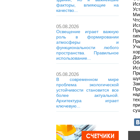
Ис
факторы, влияющие на
Ус
качество...
Ми
Чт
Исп
05.08.2026
Пр
Освещение играет важную
гип
роль в формировании
Пр
атмосферы и
Уч
функциональности любого
хо
пространства. Правильное
До
использование...
Обе
Исп
Пр
05.08.2026
шу
В современном мире
За
проблема экологической
Пр
устойчивости становится все
на
более актуальной.
те
Архитектура играет
пр
ключевую...
сущ