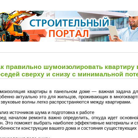
ак правильно шумоизолировать квартиру 
оседей сверху и снизу с минимальной по
моизоляция квартиры в панельном доме — важная задача для
обенно актуально это для жильцов, проживающих в многокварт
 звуковые волны легко распространяются между квартирами.
лиз источников шума и подготовка к работе
ред началом ремонта важно определить, откуда идет основной
ен. Это поможет выбрать наиболее эффективные материалы и сп
обенности конструкции вашего дома и состояния существующих