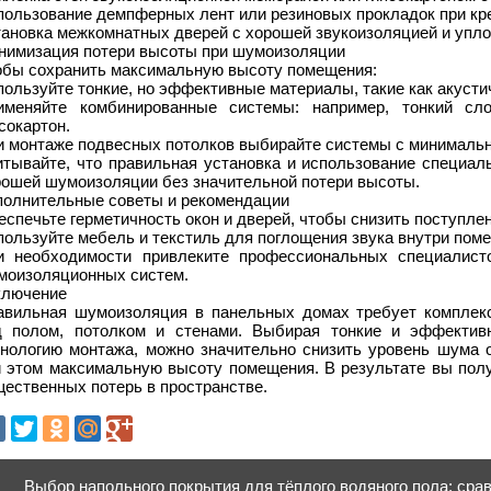
пользование демпферных лент или резиновых прокладок при кр
тановка межкомнатных дверей с хорошей звукоизоляцией и упло
нимизация потери высоты при шумоизоляции
обы сохранить максимальную высоту помещения:
ользуйте тонкие, но эффективные материалы, такие как акусти
именяйте комбинированные системы: например, тонкий сл
сокартон.
и монтаже подвесных потолков выбирайте системы с минимальн
итывайте, что правильная установка и использование специал
рошей шумоизоляции без значительной потери высоты.
полнительные советы и рекомендации
спечьте герметичность окон и дверей, чтобы снизить поступле
ользуйте мебель и текстиль для поглощения звука внутри пом
и необходимости привлеките профессиональных специалист
моизоляционных систем.
ключение
авильная шумоизоляция в панельных домах требует комплекс
д полом, потолком и стенами. Выбирая тонкие и эффектив
хнологию монтажа, можно значительно снизить уровень шума о
и этом максимальную высоту помещения. В результате вы полу
ественных потерь в пространстве.
Выбор напольного покрытия для тёплого водяного пола: сра