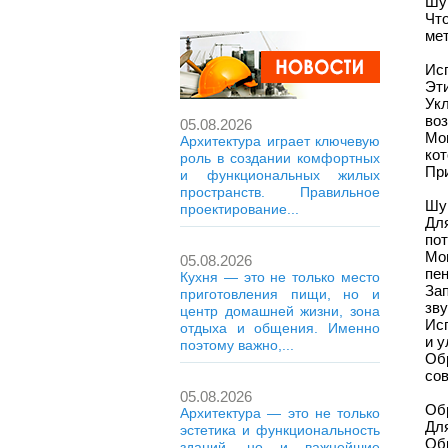
Шу
Чт
ме
Ис
Эт
Ук
воз
05.08.2026
Мо
Архитектура играет ключевую
ко
роль в создании комфортных
При
и функциональных жилых
пространств. Правильное
Шу
проектирование...
Дл
по
Мо
05.08.2026
пе
Кухня — это не только место
За
приготовления пищи, но и
зв
центр домашней жизни, зона
Ис
отдыха и общения. Именно
и у
поэтому важно,...
Об
сов
05.08.2026
Об
Архитектура — это не только
Для
эстетика и функциональность
Об
зданий, но и важнейшие