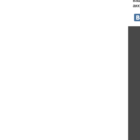
ва
акк