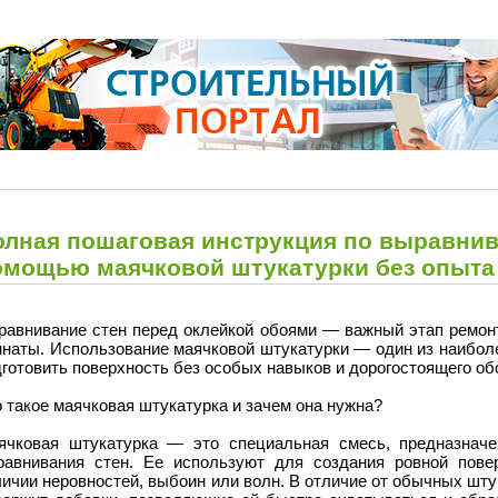
олная пошаговая инструкция по выравнив
омощью маячковой штукатурки без опыта
равнивание стен перед оклейкой обоями — важный этап ремонта
мнаты. Использование маячковой штукатурки — один из наибол
готовить поверхность без особых навыков и дорогостоящего об
 такое маячковая штукатурка и зачем она нужна?
ячковая штукатурка — это специальная смесь, предназначе
равнивания стен. Ее используют для создания ровной повер
ичии неровностей, выбоин или волн. В отличие от обычных шт