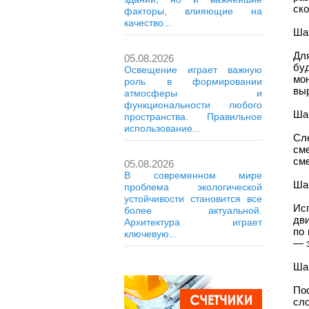
ско
факторы, влияющие на
качество...
Шаг
Дл
05.08.2026
бу
Освещение играет важную
мо
роль в формировании
вы
атмосферы и
функциональности любого
Шаг
пространства. Правильное
использование...
Сл
см
сме
05.08.2026
В современном мире
Шаг
проблема экологической
устойчивости становится все
Исп
более актуальной.
дв
Архитектура играет
по
ключевую...
— э
Ша
По
сл