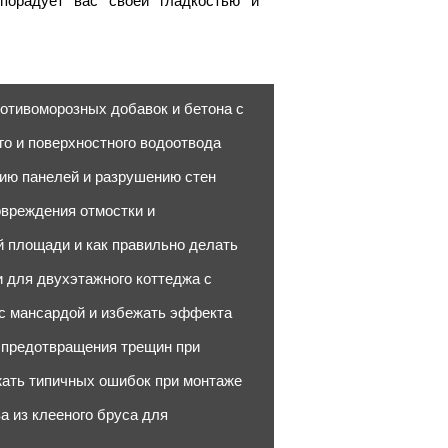
порадует вас своей гладкостью и
отивоморозных добавок и бетона с
го и поверхностного водоотвода
нию панелей и разрушению стен
овреждения отмостки и
й площади и как правильно делать
для двухэтажного коттеджа с
 с мансардой и избежать эффекта
я предотвращения трещин при
жать типичных ошибок при монтаже
а из клееного бруса для