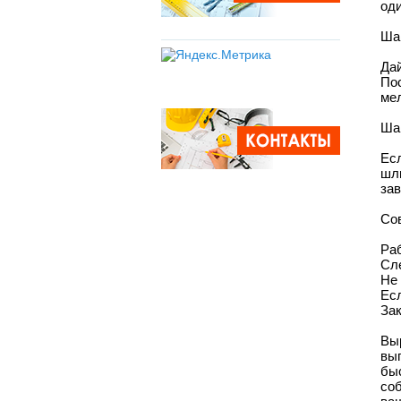
оди
Шаг
Да
По
мел
Шаг
Есл
шл
за
Со
Ра
Сле
Не 
Есл
За
Вы
вы
бы
со