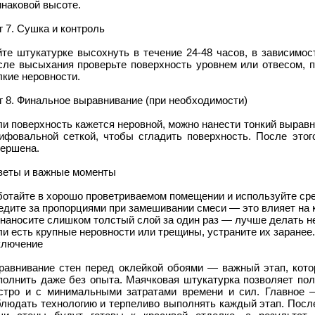
наковой высоте.
 7. Сушка и контроль
йте штукатурке высохнуть в течение 24-48 часов, в зависимос
сле высыхания проверьте поверхность уровнем или отвесом, п
кие неровности.
 8. Финальное выравнивание (при необходимости)
и поверхность кажется неровной, можно нанести тонкий вырав
ифовальной сеткой, чтобы сгладить поверхность. После этого
вершена.
веты и важные моменты
ботайте в хорошо проветриваемом помещении и используйте ср
дите за пропорциями при замешивании смеси — это влияет на к
наносите слишком толстый слой за один раз — лучше делать не
и есть крупные неровности или трещины, устраните их заранее.
ключение
равнивание стен перед оклейкой обоями — важный этап, кот
полнить даже без опыта. Маячковая штукатурка позволяет пол
стро и с минимальными затратами времени и сил. Главное —
блюдать технологию и терпеливо выполнять каждый этап. Посл