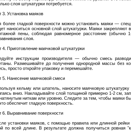
лько слоя штукатурки потребуется.
 3. Установка маяков
я более гладкой поверхности можно установить маяки — спе
дет наноситься основной слой штукатурки. Маяки закрепляют 
нтажной пены, соблюдая равномерное расстояние (обычно 1
равнивания слоя.
 4. Приготовление маячковой штукатурки
едуйте инструкции производителя — обычно смесь разводи
етаны. Размешивайте до получения однородной массы без ко
сь, просто откройте упаковку и перемешайте.
 5. Нанесение маячковой смеси
ользуя кельму или шпатель, наносите маячковую штукатурку н
игаясь вниз. Накладывайте слой толщиной примерно 1-2 см, за
 натянутым ниткам или уровню. Следите за тем, чтобы маяки б
то обеспечит гладкую поверхность.
г 6. Выравнивание поверхности
сле установки маяков, с помощью правила или длинной рейки 
ой по всей длине. В результате должна получиться ровная "