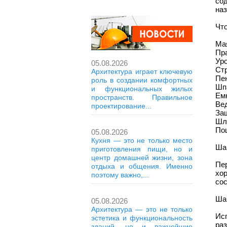
со
на
Чт
Мая
Пра
Уро
05.08.2026
Ст
Архитектура играет ключевую
Пен
роль в создании комфортных
Шп
и функциональных жилых
Ем
пространств. Правильное
Ве
проектирование...
Защ
Шл
По
05.08.2026
Кухня — это не только место
Шаг
приготовления пищи, но и
центр домашней жизни, зона
Пер
отдыха и общения. Именно
хо
поэтому важно,...
сос
Шаг
05.08.2026
Архитектура — это не только
Ис
эстетика и функциональность
раз
зданий, но и важнейшие