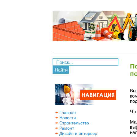
П
Найти
п
Вы
ко
под
Что
Главная
Новости
Ма
Строительство
вы
Ремонт
нал
Дизайн и интерьер