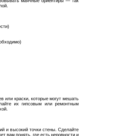
азовывать маячные ориентиры — так
лой.
ести)
обходимо)
ев или краски, которые могут мешать
лайте их гипсовым или ремонтным
хой.
ий и высокий точки стены. Сделайте
ет вам понять, где есть неровности и