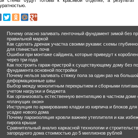
ши стены будут готовы к красивой отделке, а результат 
уратностью.
Почему опасно заливать ленточный фундамент зимой без пр
правильной маркой
Как сделать дренаж участка своими руками: схемы глубинно
для глинистых почв
Ошибки при монтаже сайдинга, которые приведут к коробле
через три года
Как построить гараж-пристрой к существующему дому без п
фундамента основной постройки
Почему нельзя заливать стяжку пола за один раз на большо
деформационные швы
Выбор между монолитным перекрытием и сборными плитами 
учетом нагрузки и бюджета
Как организовать естественную вентиляцию в частном доме
«плачущих окон»
Инструкция по армированию кладки из кирпича и блоков дл
усадке нового дома
Почему пароизоляция кровли важнее утеплителя и как избе
пирога крыши
Сравнительный анализ каркасной технологии и строительств
загородного дома стоимостью до 5 миллионов рублей