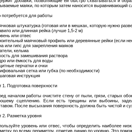
держит добавки, позволяющие ей быстро схватываться и обр
зываемые маяки, по которым затем наносится выравнивающий с
о потребуется для работы
чковая штукатурка (готовая или в мешках, которую нужно разв
вило или длинная рейка (лучше 1,5-2 м)
вень или отвес
роительный маячковый профиль или деревянные рейки (если не
а или гипс для закрепления маяков
атели, кельма
кость для замешивания раствора
дро или ёмкость для воды
итные перчатки и очки
ифовальная сетка или губка (по необходимости)
шаговая инструкция
 1. Подготовка поверхности
ед началом работы очистите стену от пыли, грязи, старых обо
рошему сцеплению. Если есть трещины или выбоины, заде
тавом. После высыхания поверхность должна быть чистой и су
 2. Разметка уровня
пользуйте уровень или отвес, чтобы определить наиболее низк
метку по всему периметру, отметив линию по уровню. Это помож