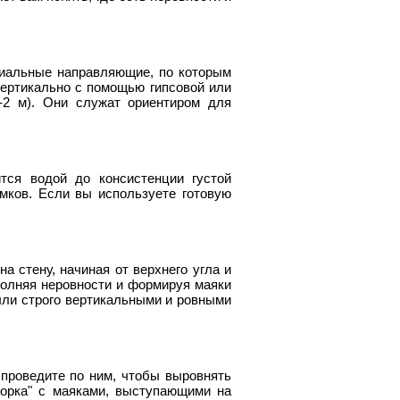
циальные направляющие, по которым
вертикально с помощью гипсовой или
-2 м). Они служат ориентиром для
тся водой до консистенции густой
мков. Если вы используете готовую
а стену, начиная от верхнего угла и
полняя неровности и формируя маяки
ыли строго вертикальными и ровными
проведите по ним, чтобы выровнять
корка" с маяками, выступающими на