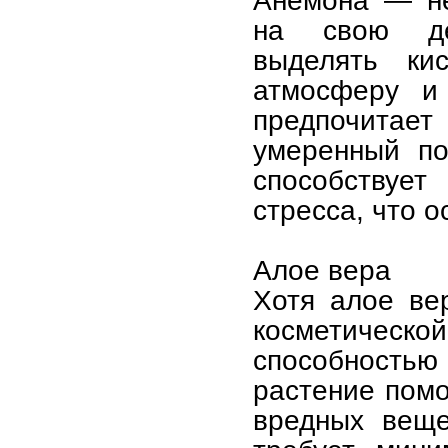
Анемона — не
на свою дек
выделять ки
атмосферу и
предпочита
умеренный по
способствуе
стресса, что 
Алое вера
Хотя алое ве
косметическ
способност
растение помо
вредных веще