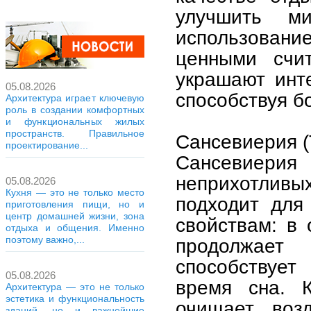
улучшить м
использован
ценными счи
украшают инт
05.08.2026
способствуя б
Архитектура играет ключевую
роль в создании комфортных
и функциональных жилых
пространств. Правильное
Сансевиерия (
проектирование...
Сансевиери
неприхотливы
05.08.2026
Кухня — это не только место
подходит для
приготовления пищи, но и
центр домашней жизни, зона
свойствам: в 
отдыха и общения. Именно
поэтому важно,...
продолжает
способствуе
05.08.2026
время сна. К
Архитектура — это не только
эстетика и функциональность
очищает воз
зданий, но и важнейшие