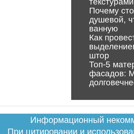
текстурами
Почему сто
душевой, ч
ванную
Как провес
выделение
штор
Топ-5 мате
фасадов: М
долговечне
Информационный некомме
При цитировании и использова