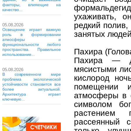
факторы, влияющие на
формальдег
качество...
ухаживать, о
редкий полив,
05.08.2026
Освещение играет важную
занятых людей
роль в формировании
атмосферы и
функциональности любого
Пахира (Голов
пространства. Правильное
использование...
Пахира — д
мясистыми лис
05.08.2026
В современном мире
кислород ноч
проблема экологической
устойчивости становится все
помещении и
более актуальной.
атмосферы в с
Архитектура играет
ключевую...
символом бог
растением 
рассеянный 
только улуч