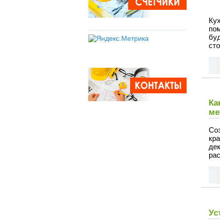
Ку
по
буд
сто
Ка
ме
Со
кра
де
рас
Ус