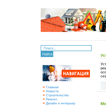
Найти
Ус
Ус
ре
осо
се
Главная
Новости
Строительство
Ремонт
Дизайн и интерьер
Мо