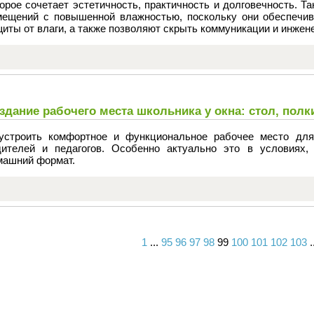
орое сочетает эстетичность, практичность и долговечность. 
мещений с повышенной влажностью, поскольку они обеспечив
иты от влаги, а также позволяют скрыть коммуникации и инжен
здание рабочего места школьника у окна: стол, пол
устроить комфортное и функциональное рабочее место дл
дителей и педагогов. Особенно актуально это в условиях, 
машний формат.
1
...
95
96
97
98
99
100
101
102
103
.
Вперед
Назад