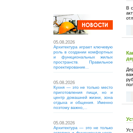
В 
ак
от
05.08.2026
Архитектура играет ключевую
роль в создании комфортных
Ка
и функциональных жилых
де
пространств. Правильное
проектирование...
Де
ва
ру
05.08.2026
пол
Кухня — это не только место
приготовления пищи, но и
центр домашней жизни, зона
отдыха и общения. Именно
поэтому важно,...
Ус
05.08.2026
Архитектура — это не только
Уст
эстетика и функциональность