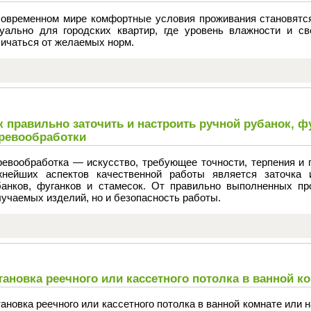
современном мире комфортные условия проживания становятс
туально для городских квартир, где уровень влажности и с
личаться от желаемых норм.
к правильно заточить и настроить ручной рубанок, ф
ревообработки
ревообработка — искусство, требующее точности, терпения и 
жнейших аспектов качественной работы является заточка 
банков, фуганков и стамесок. От правильно выполненных пр
учаемых изделий, но и безопасность работы.
тановка реечного или кассетного потолка в ванной ко
ановка реечного или кассетного потолка в ванной комнате или 