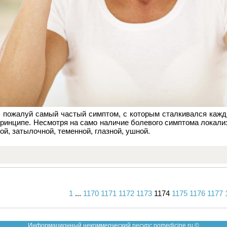
, пожалуй самый частый симптом, с которым сталкивался кажд
ринципе. Несмотря на само наличие болевого симптома локализ
ой, затылочной, теменной, глазной, ушной.
1
...
1170
1171
1172
1173
1174
1175
1176
1177
Вперед
Назад
Информационный некоммерческий ресурс pomedicine.ru ©