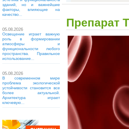
зданий, но и важнейшие
факторы, влияющие на
качество...
Препарат 
05.08.2026
Освещение играет важную
роль в формировании
атмосферы и
функциональности любого
пространства. Правильное
использование...
05.08.2026
В современном мире
проблема экологической
устойчивости становится все
более актуальной.
Архитектура играет
ключевую...