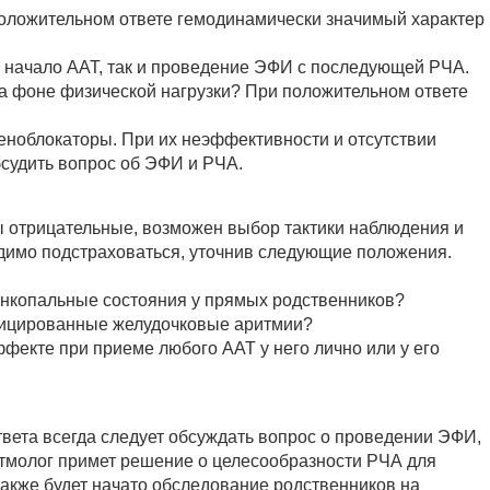
оложительном ответе гемодинамически значимый характер
к начало ААТ, так и проведение ЭФИ с последующей РЧА.
а фоне физической нагрузки? При положительном ответе
еноблокаторы. При их неэффективности и отсутствии
бсудить вопрос об ЭФИ и РЧА.
ты отрицательные, возможен выбор тактики наблюдения и
димо подстраховаться, уточнив следующие положения.
инкопальные состояния у прямых родственников?
фицированные желудочковые аритмии?
фекте при приеме любого ААТ у него лично или у его
твета всегда следует обсуждать вопрос о проведении ЭФИ,
итмолог примет решение о целесообразности РЧА для
также будет начато обследование родственников на