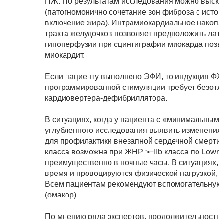
ПЖ. По результатам исследования можно выск
(патогномонично сочетание зон фиброза с ист
включение жира). Интрамиокардиальное накоп
тракта желудочков позволяет предположить л
гипоперфузии при сцинтиграфии миокарда поз
миокардит.
Если пациенту выполнено ЭФИ, то индукция 
программированной стимуляции требует безот
кардиовертера-дефибриллятора.
В ситуациях, когда у пациента с «минимальны
углубленного исследования выявить изменени
для профилактики внезапной сердечной смерти.
класса возможна при ЖНР >=IIb класса по Low
преимущественно в ночные часы. В ситуациях,
время и провоцируются физической нагрузкой,
Всем пациентам рекомендуют вспомогательну
(омакор).
По мнению ряда экспертов, продолжительност