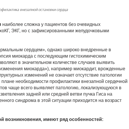
офилактика внезапной остановки сердца
и
наиболее сложна у пациентов без очевидных
хоКГ, ЭКГ, но с зафиксированными желудочковыми
 нормальным сердцем», однако широко внедренные в
опсия миокарда с последующим гистохимическим
зволяют в значительном количестве случаев выявить
изменения миокарда»), например миокардит, врожденные
структурных изменений не означает отсутствие патологии
в плане необходимости профилактики внезапной сердечной
ентов чаще всего выявляет патологию, локализующуюся в
зветвления задней или средней ветви пучка Гиса на
енного синдрома в этой ситуации приходится на возраст
й возникновения, имеют ряд особенностей: