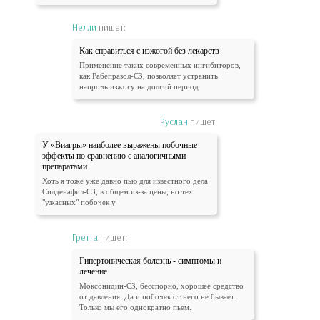
Нелли
пишет:
Как справиться с изжогой без лекарств
Применение таких современных ингибиторов,
как Рабепразол-СЗ, позволяет устранить
напрочь изжогу на долгий период
Руслан
пишет:
У «Виагры» наиболее выражены побочные
эффекты по сравнению с аналогичными
препаратами
Хоть я тоже уже давно пью для известного дела
Силденафил-СЗ, в общем из-за цены, но тех
"ужасных" побочек у
Гретта
пишет:
Гипертоническая болезнь - симптомы и
лечение
Моксонидин-СЗ, бесспорно, хорошее средство
от давления. Да и побочек от него не бывает.
Только мы его однократно пьем.