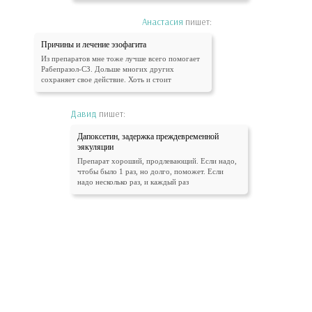
Анастасия
пишет:
Причины и лечение эзофагита
Из препаратов мне тоже лучше всего помогает
Рабепразол-СЗ. Дольше многих других
сохраняет свое действие. Хоть и стоит
Давид
пишет:
Дапоксетин, задержка преждевременной
эякуляции
Препарат хороший, продлевающий. Если надо,
чтобы было 1 раз, но долго, поможет. Если
надо несколько раз, и каждый раз