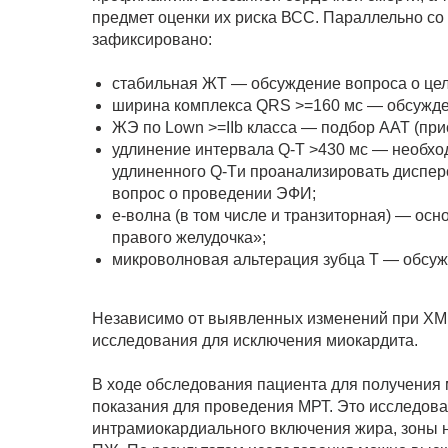
предмет оценки их риска ВСС. Параллельно с
зафиксировано:
стабильная ЖТ — обсуждение вопроса о це
ширина комплекса QRS >=160 мс — обсужде
ЖЭ по Lown >=IIb класса — подбор ААТ (при
удлинение интервала Q-T >430 мс — необх
удлиненного Q-Tи проанализировать диспер
вопрос о проведении ЭФИ;
е-волна (в том числе и транзиторная) — ос
правого желудочка»;
микроволновая альтерация зубца Т — обсуж
Независимо от выявленных изменений при ХМ
исследования для исключения миокардита.
В ходе обследования пациента для получения
показания для проведения МРТ. Это исследова
интрамиокардиального включения жира, зоны 