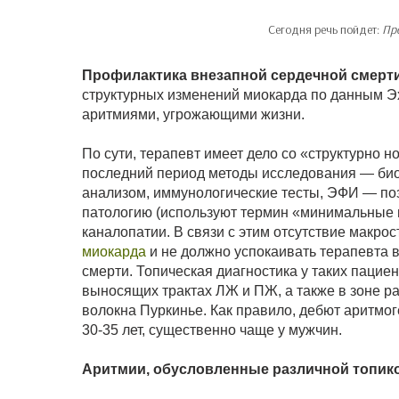
Сегодня речь пойдет:
Пр
Профилактика внезапной сердечной смерт
структурных изменений миокарда по данным Э
аритмиями, угрожающими жизни.
По сути, терапевт имеет дело со «структурно
последний период методы исследования — би
анализом, иммунологические тесты, ЭФИ — по
патологию (используют термин «минимальные 
каналопатии. В связи с этим отсутствие макро
миокарда
и не должно успокаивать терапевта 
смерти. Топическая диагностика у таких паци
выносящих трактах ЛЖ и ПЖ, а также в зоне ра
волокна Пуркинье. Как правило, дебют аритмог
30-35 лет, существенно чаще у мужчин.
Аритмии, обусловленные различной топико