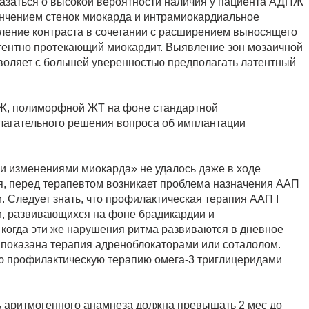
азаться о высокой вероятности наличия у пациента АДПЖ
ончением стенок миокарда и интрамиокардиальное
ление контраста в сочетании с расширением выносящего
атентно протекающий миокардит. Выявление зон мозаичной
воляет с большей уверенностью предполагать латентный
ФЖ, полиморфной ЖТ на фоне стандартной
лагательного решения вопроса об имплантации
ми изменениями миокарда» не удалось даже в ходе
я, перед терапевтом возникает проблема назначения ААП
 Следует знать, что профилактическая терапия ААП I
n, развивающихся на фоне брадикардии и
 когда эти же нарушения ритма развиваются в дневное
 показана терапия адреноблокаторами или соталолом.
ю профилактическую терапию омега-3 триглицеридами
ь аритмогенного анамнеза должна превышать 2 мес до