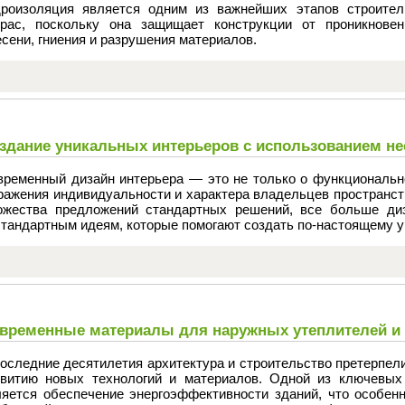
дроизоляция является одним из важнейших этапов строител
ррас, поскольку она защищает конструкции от проникновен
сени, гниения и разрушения материалов.
здание уникальных интерьеров с использованием н
временный дизайн интерьера — это не только о функционально
ражения индивидуальности и характера владельцев пространст
ожества предложений стандартных решений, все больше ди
стандартным идеям, которые помогают создать по-настоящему 
временные материалы для наружных утеплителей и
последние десятилетия архитектура и строительство претерпел
звитию новых технологий и материалов. Одной из ключевых 
ляется обеспечение энергоэффективности зданий, что особен