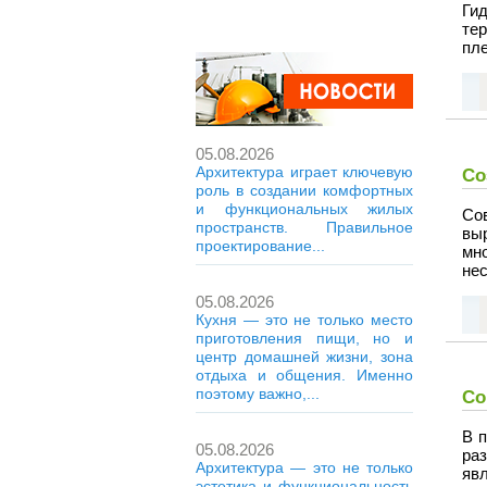
Ги
те
пле
05.08.2026
Архитектура играет ключевую
Со
роль в создании комфортных
и функциональных жилых
Со
пространств. Правильное
вы
проектирование...
мн
не
05.08.2026
Кухня — это не только место
приготовления пищи, но и
центр домашней жизни, зона
отдыха и общения. Именно
поэтому важно,...
Со
В 
05.08.2026
ра
Архитектура — это не только
яв
эстетика и функциональность