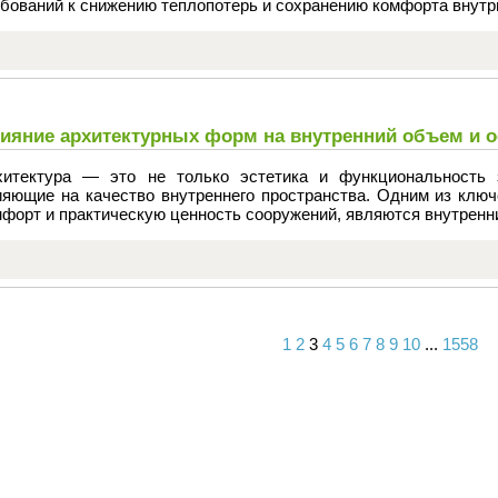
ебований к снижению теплопотерь и сохранению комфорта внутр
ияние архитектурных форм на внутренний объем и 
хитектура — это не только эстетика и функциональность 
ияющие на качество внутреннего пространства. Одним из ключ
форт и практическую ценность сооружений, являются внутренн
1
2
3
4
5
6
7
8
9
10
...
1558
Вперед
Назад