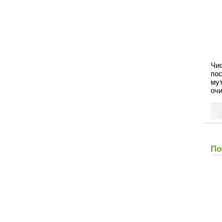
Чи
пос
мут
очи
По