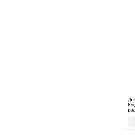
Де
Ко
рад