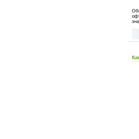
Об
офт
зна
Ка