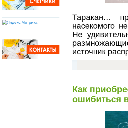
Таракан… пр
насекомого не
Не удивитель
размножающи
источник расп
Как приобрес
ошибиться 