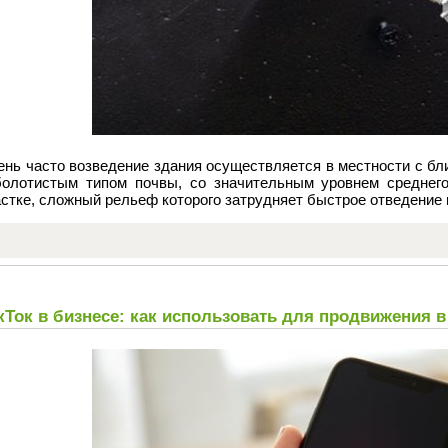
ень часто возведение здания осуществляется в местности с бл
болотистым типом почвы, со значительным уровнем среднего
стке, сложный рельеф которого затрудняет быстрое отведение 
кТок в бизнесе: как использовать для продвижения в