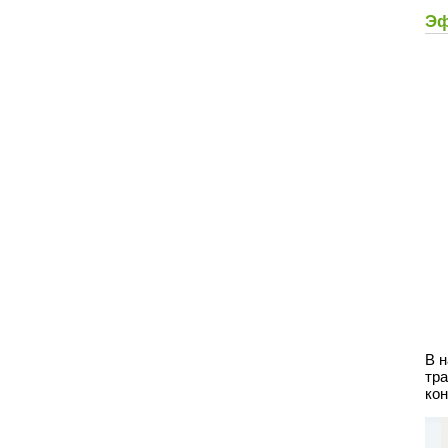
Эф
В 
тр
кон