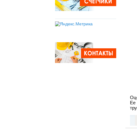
Оц
Ее
тру