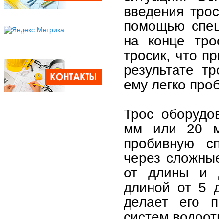
введения трос
помощью спец
на конце тро
тросик, что п
результате тр
ему легко про
Трос оборудо
мм или 20 мм
пробивную сп
через сложные
от длины и 
длиной от 5 
делает его п
систем водоот