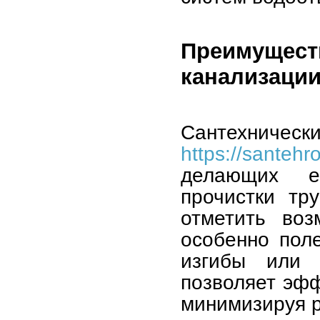
Преимущест
канализаци
Сантехническ
https://santehro
делающих е
прочистки тр
отметить воз
особенно пол
изгибы или 
позволяет эфф
минимизируя р