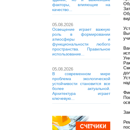
Обр
факторы, влияющие на
Зат
качество...
Об
вид
05.08.2026
Уст
Освещение играет важную
Вы
роль в формировании
учи
атмосферы и
функциональности любого
Ва
пространства. Правильное
исп
использование...
Уни
Рак
См
05.08.2026
до
В современном мире
Ус
проблема экологической
на
устойчивости становится все
более актуальной.
Фи
Архитектура играет
По
ключевую...
осв
За
Ре
по