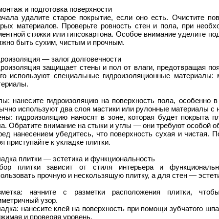
онтаж и подготовка поверхности
ачала удалите старое покрытие, если оно есть. Очистите пов
арых материалов. Проверьте ровность стен и пола, при необ
ентной стяжки или гипсокартона. Особое внимание уделите по
лжно быть сухим, чистым и прочным.
дроизоляция — залог долговечности
дроизоляция защищает стены и пол от влаги, предотвращая по
ого используют специальные гидроизоляционные материалы: 
териалы.
лы: нанесите гидроизоляцию на поверхность пола, особенно в
ычно используют два слоя мастики или рулонные материалы с 
ены: гидроизоляцию наносят в зоне, которая будет покрыта пл
а. Обратите внимание на стыки и углы — они требуют особой о
ред нанесением убедитесь, что поверхность сухая и чистая. 
я приступайте к укладке плитки.
ладка плитки — эстетика и функциональность
бор плитки зависит от стиля интерьера и функциональ
ользовать прочную и нескользящую плитку, а для стен — эстет
зметка: начните с разметки расположения плитки, чтоб
мметричный узор.
адка: нанесите клей на поверхность при помощи зубчатого шпа
жимая и проверяя уровень.