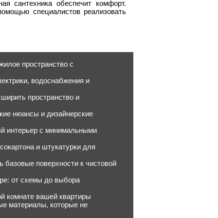
ная сантехника обеспечит комфорт.
помощью специалистов реализовать
жилое пространство с
лектрики, водоснабжения и
сширить пространство и
еские нюансы и дизайнерские
лый интерьер с минимальными
сокартона и штукатурки для
ь базовые поверхности к чистовой
ире: от схемы до выбора
ой комнате вашей квартиры
ые материалы, которые не