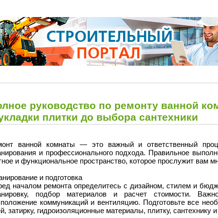
олное руководство по ремонту ванной ком
 укладки плитки до выбора сантехники
монт ванной комнаты — это важный и ответственный проце
анирования и профессионального подхода. Правильное выполне
ное и функциональное пространство, которое прослужит вам мн
анирование и подготовка
ред началом ремонта определитесь с дизайном, стилем и бюдж
анировку, подбор материалов и расчет стоимости. Важн
сположение коммуникаций и вентиляцию. Подготовьте все нео
й, затирку, гидроизоляционные материалы, плитку, сантехнику и