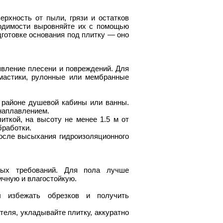
ерхность от пыли, грязи и остатков
ходимости выровняйте их с помощью
дготовке основания под плитку — оно
явление плесени и повреждений. Для
мастики, рулонные или мембранные
 районе душевой кабины или ванны.
наплавлением.
иткой, на высоту не менее 1.5 м от
бработки.
После высыхания гидроизоляционного
ных требований. Для пола лучше
ичную и влагостойкую.
ы избежать обрезков и получить
теля, укладывайте плитку, аккуратно