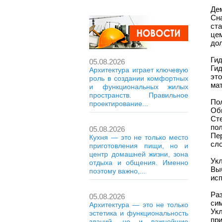
Дем
Сн
ст
цем
до
Ги
05.08.2026
Ги
Архитектура играет ключевую
эт
роль в создании комфортных
ма
и функциональных жилых
пространств. Правильное
По
проектирование...
Об
Ст
пол
05.08.2026
Пе
Кухня — это не только место
сло
приготовления пищи, но и
центр домашней жизни, зона
Ук
отдыха и общения. Именно
Вы
поэтому важно,...
исп
Ра
05.08.2026
си
Архитектура — это не только
Укл
эстетика и функциональность
при
зданий, но и важнейшие