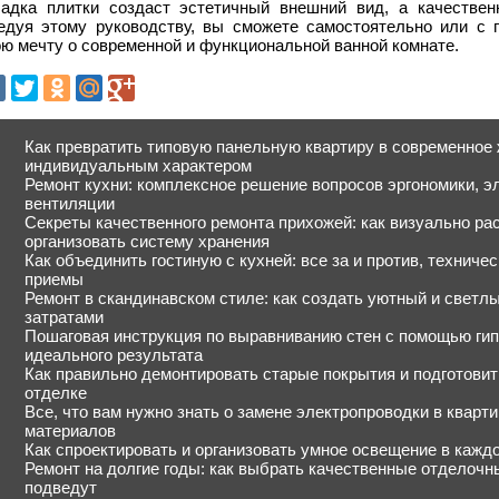
ладка плитки создаст эстетичный внешний вид, а качествен
едуя этому руководству, вы сможете самостоятельно или с 
ю мечту о современной и функциональной ванной комнате.
Как превратить типовую панельную квартиру в современное 
индивидуальным характером
Ремонт кухни: комплексное решение вопросов эргономики, э
вентиляции
Секреты качественного ремонта прихожей: как визуально ра
организовать систему хранения
Как объединить гостиную с кухней: все за и против, технич
приемы
Ремонт в скандинавском стиле: как создать уютный и свет
затратами
Пошаговая инструкция по выравниванию стен с помощью гип
идеального результата
Как правильно демонтировать старые покрытия и подготовит
отделке
Все, что вам нужно знать о замене электропроводки в кварт
материалов
Как спроектировать и организовать умное освещение в кажд
Ремонт на долгие годы: как выбрать качественные отделочн
подведут