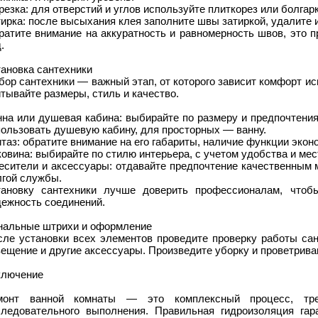
езка: для отверстий и углов используйте плиткорез или болгарк
ирка: после высыхания клея заполните швы затиркой, удалите 
ратите внимание на аккуратность и равномерность швов, это 
.
ановка сантехники
бор сантехники — важный этап, от которого зависит комфорт и
тывайте размеры, стиль и качество.
нна или душевая кабина: выбирайте по размеру и предпочтени
ользовать душевую кабину, для просторных — ванну.
таз: обратите внимание на его габариты, наличие функции экон
овина: выбирайте по стилю интерьера, с учетом удобства и мес
есители и аксессуары: отдавайте предпочтение качественным 
лгой службы.
тановку сантехники лучше доверить профессионалам, чтоб
дежность соединений.
нальные штрихи и оформление
сле установки всех элементов проведите проверку работы сант
ещение и другие аксессуары. Произведите уборку и проветрив
ключение
монт ванной комнаты — это комплексный процесс, тре
следовательного выполнения. Правильная гидроизоляция гара