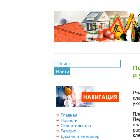
П
Найти
и
Ре
пл
уют
Пл
Главная
Пе
Новости
пл
Строительство
ра
Ремонт
кле
Дизайн и интерьер