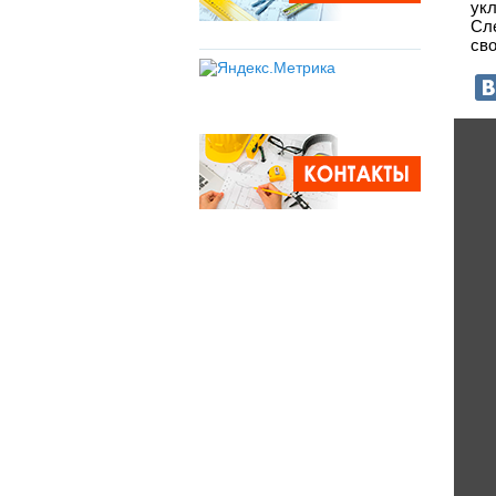
ук
Сл
сво