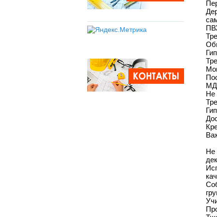
Пе
Де
сам
ПВ
Тре
Обы
Ги
Тре
Мо
Пос
МД
Не 
Тре
Ги
Дос
Кре
Ва
Не
де
Ис
кач
Со
гру
Учи
Про