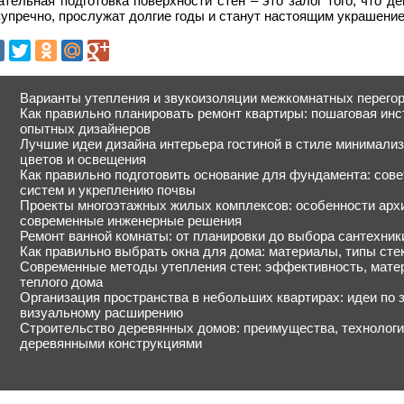
тельная подготовка поверхности стен – это залог того, что 
упречно, прослужат долгие годы и станут настоящим украшение
Варианты утепления и звукоизоляции межкомнатных перего
Как правильно планировать ремонт квартиры: пошаговая ин
опытных дизайнеров
Лучшие идеи дизайна интерьера гостиной в стиле минимализ
цветов и освещения
Как правильно подготовить основание для фундамента: сове
систем и укреплению почвы
Проекты многоэтажных жилых комплексов: особенности архи
современные инженерные решения
Ремонт ванной комнаты: от планировки до выбора сантехни
Как правильно выбрать окна для дома: материалы, типы сте
Современные методы утепления стен: эффективность, мате
теплого дома
Организация пространства в небольших квартирах: идеи по 
визуальному расширению
Строительство деревянных домов: преимущества, технологи
деревянными конструкциями