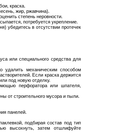
бои, краска.
есень, жир, ржавчина).
оценить степень неровности.
сыпается, потребуется укрепление.
я) убедитесь в отсутствии протечек
уса или специального средства для
мо удалить механическим способом
астворителей. Если краска держится
 или под новую отделку.
помощью перфоратора или шпателя,
ны от строительного мусора и пыли.
ния панелей.
аклевкой, подбирая состав под тип
стью высохнуть, затем отшлифуйте