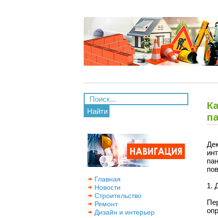
К
Найти
п
Де
инт
пан
пов
Главная
1. 
Новости
Строительство
Пе
Ремонт
оп
Дизайн и интерьер