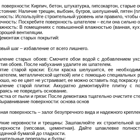
 поверхности: Кирпич, бетон, штукатурка, гипсокартон, старые о
тояние: Наличие трещин, выбоин, бугров, шелушений, пятен (пл
ность: Используйте строительный уровень или правило, чтобы 
чность: Поскребите поверхность шпателем – если она сильно о
ажность: В помещениях с повышенной влажностью (ванная, кухн
орошей вентиляции.
Демонтаж старых покрытий:
вый шаг – избавление от всего лишнего.
аление старых обоев: Смочите обои водой с добавлением укс
тия обоев. После набухания удалите их шпателем.
ятие старой краски: Если краска шелушится, ее необходи
пателем, металлической щеткой) или с помощью специальных р
ошо, но ее цвет не устраивает, ее можно оставить под покраску
аление старой плитки: Аккуратно демонтируйте плитку с 
раясь не повредить основание.
стка от пыли и грязи: После демонтажа тщательно очистите сте
Выравнивание поверхности: основа основ
ная поверхность – залог безупречного вида и надежного крепле
лкие неровности и трещины: Зашпаклюйте их строительной шп
верхности (гипсовая, цементная). Дайте шпаклевке полно
дачной бумагой до гладкости.
ачительные перепады и бугры: