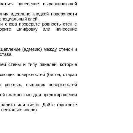
оваться нанесение выравнивающей
ания идеально гладкой поверхности
 специальный клей.
и снова проверьте ровность стен с
орите шлифовку или нанесение
сцепление (адгезию) между стеной и
става.
шей стены и типу панелей, которые
вающих поверхностей (бетон, старая
ия рыхлых, пылящих поверхностей
ной влажностью для предотвращения
алика или кисти. Дайте грунтовке
несколько часов).