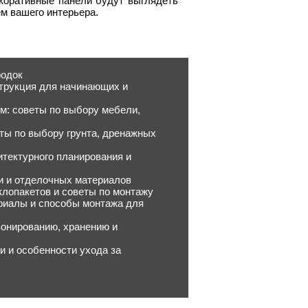
декоративные панели будут выглядеть
м вашего интерьера.
родок
струкция для начинающих и
м: советы по выбору мебели,
ты по выбору грунта, дренажных
тектурного планирования и
ки и отделочных материалов
клопакетов и советы по монтажу
риалы и способы монтажа для
зонированию, хранению и
и и особенности ухода за