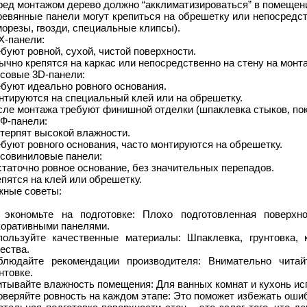
ред монтажом дерево должно “акклиматизироваться” в помещен
ревянные панели могут крепиться на обрешетку или непосредст
орезы, гвозди, специальные клипсы).
Х-панели:
буют ровной, сухой, чистой поверхности.
чно крепятся на каркас или непосредственно на стену на монт
псовые 3D-панели:
буют идеально ровного основания.
нтируются на специальный клей или на обрешетку.
ле монтажа требуют финишной отделки (шпаклевка стыков, пок
Ф-панели:
терпят высокой влажности.
буют ровного основания, часто монтируются на обрешетку.
псовиниловые панели:
таточно ровное основание, без значительных перепадов.
пятся на клей или обрешетку.
жные советы:
 экономьте на подготовке: Плохо подготовленная поверхн
коративными панелями.
пользуйте качественные материалы: Шпаклевка, грунтовка,
ества.
блюдайте рекомендации производителя: Внимательно читай
нтовке.
тывайте влажность помещения: Для ванных комнат и кухонь ис
веряйте ровность на каждом этапе: Это поможет избежать ошиб