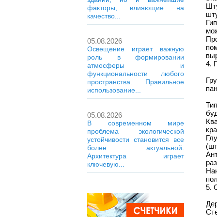
Шт
факторы, влияющие на
шту
качество...
Ги
мож
Пр
05.08.2026
по
Освещение играет важную
вы
роль в формировании
4. 
атмосферы и
функциональности любого
Гр
пространства. Правильное
пан
использование...
Ти
буд
05.08.2026
Кв
В современном мире
кра
проблема экологической
Гл
устойчивости становится все
(шт
более актуальной.
Ан
Архитектура играет
раз
ключевую...
На
пол
5. 
Дер
Ст