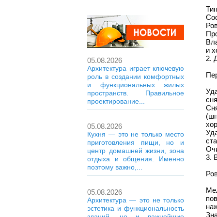
Тип
Сос
Ров
Про
Вл
и х
2. 
05.08.2026
Архитектура играет ключевую
Пер
роль в создании комфортных
и функциональных жилых
Уд
пространств. Правильное
сня
проектирование...
Сн
(ш
хор
05.08.2026
Уд
Кухня — это не только место
ста
приготовления пищи, но и
Очи
центр домашней жизни, зона
3. 
отдыха и общения. Именно
поэтому важно,...
Ров
Ме
05.08.2026
по
Архитектура — это не только
наж
эстетика и функциональность
Зн
зданий, но и важнейшие