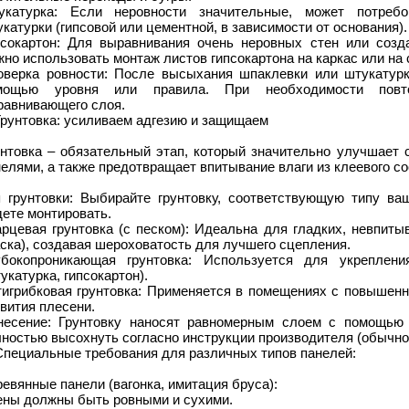
укатурка: Если неровности значительные, может потреб
катурки (гипсовой или цементной, в зависимости от основания).
псокартон: Для выравнивания очень неровных стен или созд
но использовать монтаж листов гипсокартона на каркас или на
оверка ровности: После высыхания шпаклевки или штукатурк
мощью уровня или правила. При необходимости повт
равнивающего слоя.
Грунтовка: усиливаем адгезию и защищаем
унтовка – обязательный этап, который значительно улучшает 
елями, а также предотвращает впитывание влаги из клеевого со
п грунтовки: Выбирайте грунтовку, соответствующую типу ва
ете монтировать.
арцевая грунтовка (с песком): Идеальна для гладких, невпиты
ска), создавая шероховатость для лучшего сцепления.
убокопроникающая грунтовка: Используется для укреплен
укатурка, гипсокартон).
тигрибковая грунтовка: Применяется в помещениях с повышен
вития плесени.
несение: Грунтовку наносят равномерным слоем с помощью в
ностью высохнуть согласно инструкции производителя (обычно 
Специальные требования для различных типов панелей:
евянные панели (вагонка, имитация бруса):
ены должны быть ровными и сухими.