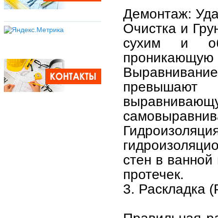
Демонтаж: Уда
Очистка и Гру
сухим и об
проникающую г
Выравниван
превышают
выравнива
самовыравнив
Гидроизоляци
гидроизоляци
стен в ванной
протечек.
3. Раскладка 