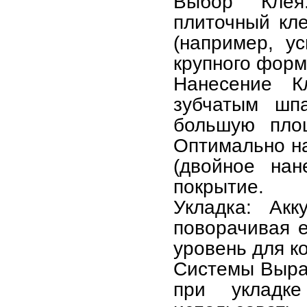
Выбор Клея:
плиточный кл
(например, у
крупного форм
Нанесение К
зубчатым шп
большую площ
Оптимально на
(двойное нан
покрытие.
Укладка: Акк
поворачивая е
уровень для к
Системы Вырав
при укладке