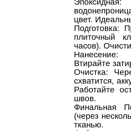
Эпоксидн
водонепроница
цвет. Идеальн
Подготовка: П
плиточный к
часов). Очисти
Нанесение:
Втирайте зати
Очистка: Чер
схватится, ак
Работайте ос
швов.
Финальная П
(через нескол
тканью.