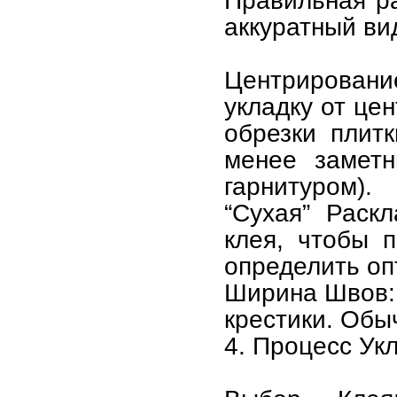
Правильная р
аккуратный ви
Центрировани
укладку от це
обрезки плит
менее заметн
гарнитуром).
“Сухая” Раск
клея, чтобы п
определить о
Ширина Швов:
крестики. Обы
4. Процесс Ук