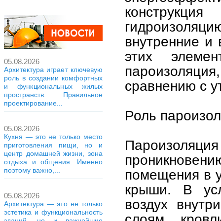
конструкц
гидроизоля
внутренние и
этих элемен
05.08.2026
пароизоляция,
Архитектура играет ключевую
роль в создании комфортных
сравнению с у
и функциональных жилых
пространств. Правильное
проектирование...
Роль пароизол
05.08.2026
Кухня — это не только место
Пароизоляц
приготовления пищи, но и
центр домашней жизни, зона
проникнове
отдыха и общения. Именно
поэтому важно,...
помещения в у
крыши. В усл
05.08.2026
воздух внутр
Архитектура — это не только
эстетика и функциональность
слоям кров
зданий, но и важнейшие