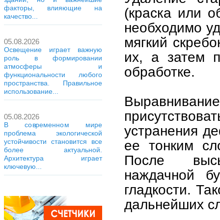
факторы, влияющие на
(краска или о
качество...
необходимо уд
мягкий скребо
05.08.2026
Освещение играет важную
их, а затем 
роль в формировании
атмосферы и
обработке.
функциональности любого
пространства. Правильное
использование...
Выравниван
присутствова
05.08.2026
В современном мире
устранения де
проблема экологической
устойчивости становится все
ее тонким сл
более актуальной.
После высы
Архитектура играет
ключевую...
наждачной б
гладкости. Та
дальнейших сл