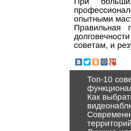
При больши
профессион
опытными мас
Правильная 
долговечнос
советам, и ре
Топ-10 сов
функционал
Как выбрат
видеонаблю
Современн
территорий