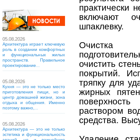
практически н
включают оч
шпаклевку.
05.08.2026
Очистка 
Архитектура играет ключевую
роль в создании комфортных
подготовите
и функциональных жилых
пространств. Правильное
очистить стен
проектирование...
покрытий. Ис
тряпку для уд
05.08.2026
Кухня — это не только место
жирных пяте
приготовления пищи, но и
центр домашней жизни, зона
поверхност
отдыха и общения. Именно
поэтому важно,...
раствором во
средства. Выс
05.08.2026
Архитектура — это не только
эстетика и функциональность
Удаление ста
зданий, но и важнейшие