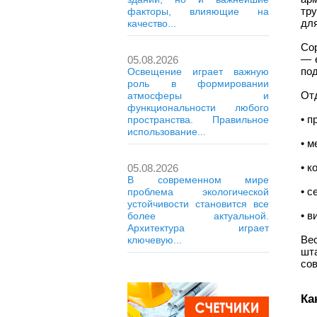
тру
факторы, влияющие на
для
качество...
Сор
— е
05.08.2026
по
Освещение играет важную
роль в формировании
Отд
атмосферы и
функциональности любого
• п
пространства. Правильное
использование...
• м
• к
05.08.2026
В современном мире
• с
проблема экологической
устойчивости становится все
• в
более актуальной.
Архитектура играет
Вес
ключевую...
шта
сов
Ка