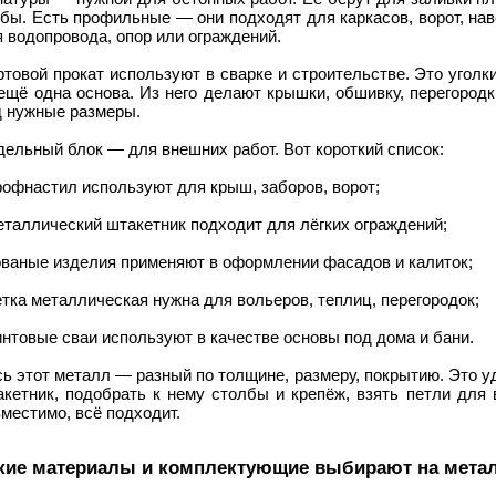
бы. Есть профильные — они подходят для каркасов, ворот, на
 водопровода, опор или ограждений.
товой прокат используют в сварке и строительстве. Это уголк
щё одна основа. Из него делают крышки, обшивку, перегородки
д нужные размеры.
ельный блок — для внешних работ. Вот короткий список:
рофнастил используют для крыш, заборов, ворот;
еталлический штакетник подходит для лёгких ограждений;
ованые изделия применяют в оформлении фасадов и калиток;
етка металлическая нужна для вольеров, теплиц, перегородок;
интовые сваи используют в качестве основы под дома и бани.
ь этот металл — разный по толщине, размеру, покрытию. Это у
кетник, подобрать к нему столбы и крепёж, взять петли для 
местимо, всё подходит.
кие материалы и комплектующие выбирают на метал