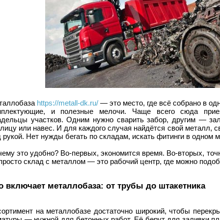
таллобаза
https://metall-dk.ru/
— это место, где всё собрано в од
мплектующие, и полезные мелочи. Чаще всего сюда прие
адельцы участков. Одним нужно сварить забор, другим — за
лицу или навес. И для каждого случая найдётся свой металл, с
 рукой. Нет нужды бегать по складам, искать фитинги в одном м
ему это удобно? Во-первых, экономится время. Во-вторых, точн
просто склад с металлом — это рабочий центр, где можно подоб
о включает металлобаза: от трубы до штакетника
сортимент на металлобазе достаточно широкий, чтобы перекры
атуры — нужной для бетонных работ. Её берут для заливки пл