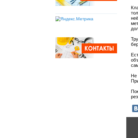
Кл
то
не
ме
до
Тр
бер
Ест
объ
сам
Не 
При
По
рез