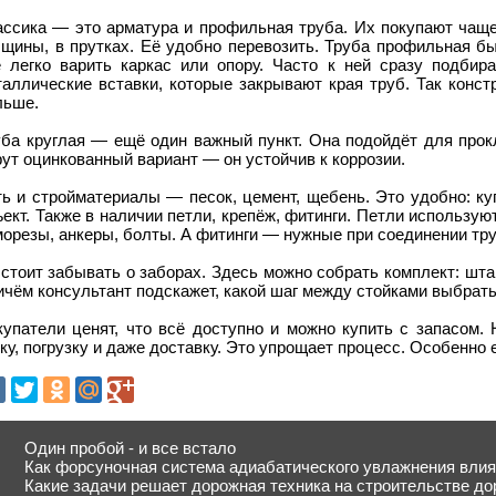
ассика — это арматура и профильная труба. Их покупают чаще
лщины, в прутках. Её удобно перевозить. Труба профильная бы
ё легко варить каркас или опору. Часто к ней сразу подбир
таллические вставки, которые закрывают края труб. Так конст
льше.
уба круглая — ещё один важный пункт. Она подойдёт для прокл
ут оцинкованный вариант — он устойчив к коррозии.
ь и стройматериалы — песок, цемент, щебень. Это удобно: ку
ект. Также в наличии петли, крепёж, фитинги. Петли использую
орезы, анкеры, болты. А фитинги — нужные при соединении тру
стоит забывать о заборах. Здесь можно собрать комплект: штак
чём консультант подскажет, какой шаг между стойками выбрать 
купатели ценят, что всё доступно и можно купить с запасом.
ку, погрузку и даже доставку. Это упрощает процесс. Особенно 
Один пробой - и все встало
Как форсуночная система адиабатического увлажнения влияе
Какие задачи решает дорожная техника на строительстве до