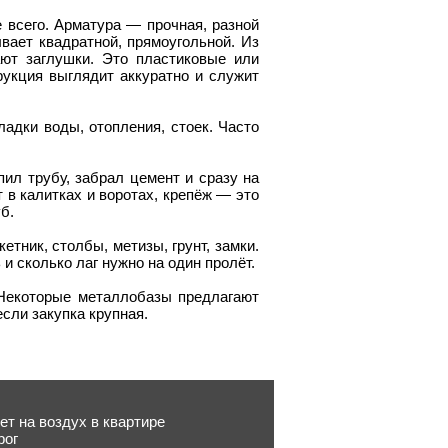
 всего. Арматура — прочная, разной
вает квадратной, прямоугольной. Из
ают заглушки. Это пластиковые или
рукция выглядит аккуратно и служит
адки воды, отопления, стоек. Часто
пил трубу, забрал цемент и сразу на
т в калитках и воротах, крепёж — это
б.
етник, столбы, метизы, грунт, замки.
и сколько лаг нужно на один пролёт.
 Некоторые металлобазы предлагают
если закупка крупная.
т на воздух в квартире
рог