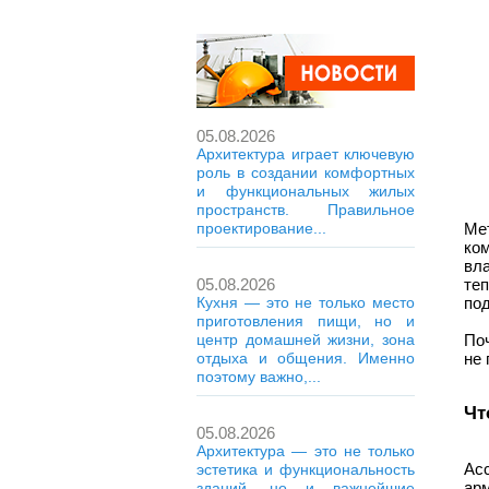
05.08.2026
Архитектура играет ключевую
роль в создании комфортных
и функциональных жилых
пространств. Правильное
проектирование...
Ме
ко
вл
05.08.2026
теп
Кухня — это не только место
под
приготовления пищи, но и
центр домашней жизни, зона
Поч
отдыха и общения. Именно
не 
поэтому важно,...
Чт
05.08.2026
Архитектура — это не только
Ас
эстетика и функциональность
арм
зданий, но и важнейшие