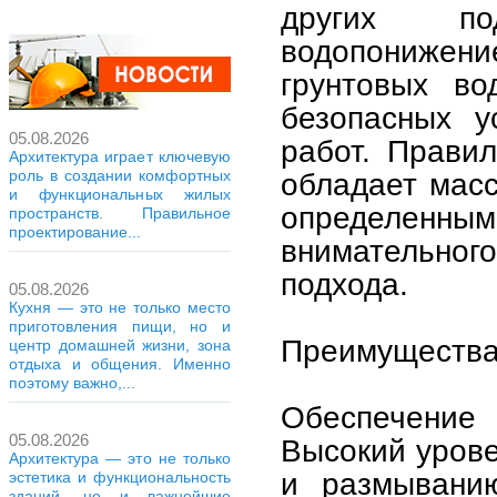
других по
водопониже
грунтовых во
безопасных у
05.08.2026
работ. Прави
Архитектура играет ключевую
роль в создании комфортных
обладает масс
и функциональных жилых
определенны
пространств. Правильное
проектирование...
внимательног
подхода.
05.08.2026
Кухня — это не только место
приготовления пищи, но и
Преимущества
центр домашней жизни, зона
отдыха и общения. Именно
поэтому важно,...
Обеспечение
05.08.2026
Высокий урове
Архитектура — это не только
и размыванию
эстетика и функциональность
зданий, но и важнейшие