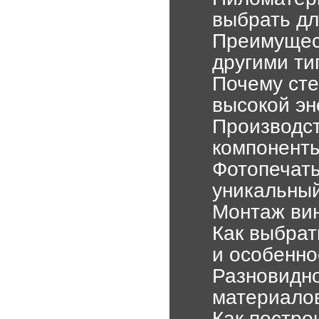
выбрать дл
Преимущес
другими ти
Почему сте
высокой э
Производст
компоненты
Фотопечать
уникальны
Монтаж вин
Как выбрат
и особенно
Разновидно
материало
Как постро