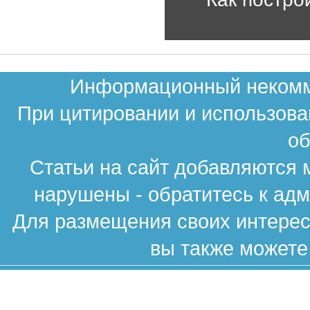
Информационный некомме
При цитировании и использова
об
Статьи на сайт добавляются 
нарушены - обратитесь к ад
Для размещения своих интересн
вы также можете