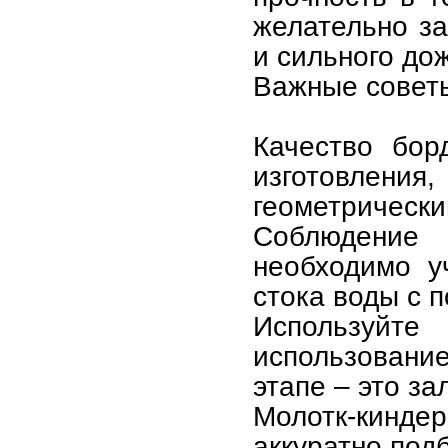
желательно за
и сильного до
Важные совет
Качество бор
изготовле
геометрически
Соблюдение
необходимо у
стока воды с 
Используй
использовани
этапе – это з
Молотк-киндеp
аккуратно под