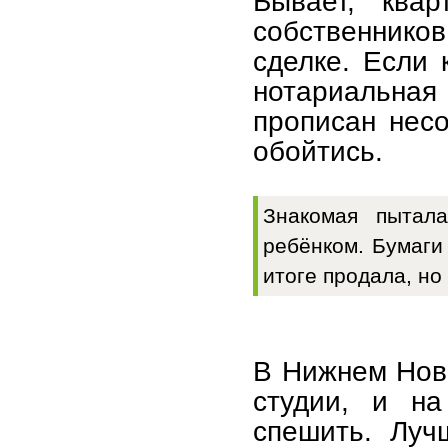
Бывает, ква
собственнико
сделке. Если 
нотариальна
прописан несо
обойтись.
Знакомая пытал
ребёнком. Бумаги
итоге продала, но
В Нижнем Новг
студии, и н
спешить. Луч