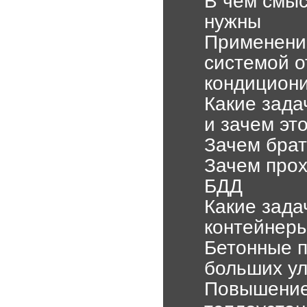
В чем смыс
нужны
Применени
системой о
кондицион
Какие зада
и зачем эт
Зачем брат
Зачем прох
БДД
Какие зад
контейнеры
Бетонные п
больших у
Повышение