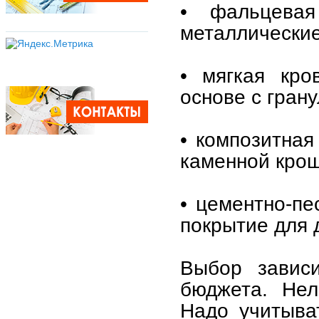
• фальцева
металлические
• мягкая кро
основе с гран
• композитная
каменной крош
• цементно-п
покрытие для 
Выбор зависи
бюджета. Нел
Надо учитыват