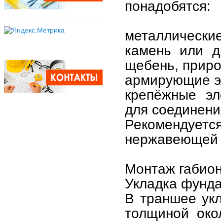
понадобятся:
металлические
камень или д
щебень, приро
армирующие эл
крепёжные эл
для соединени
Рекомендуетс
нержавеющей с
Монтаж габион
Укладка фунд
В траншее ук
толщиной око