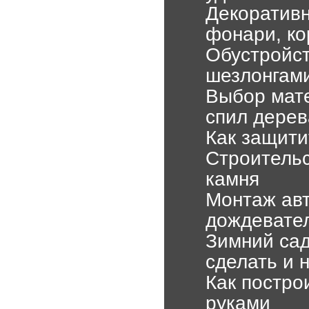
Декоративн
фонари, ко
Обустройст
шезлонгам
Выбор мате
спил дерев
Как защити
Строительс
камня
Монтаж авт
дождевател
Зимний сад
сделать и 
Как постро
руками