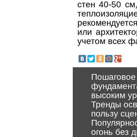
стен 40-50 см
теплоизоляц
рекомендуетс
или архитекто
учетом всех ф
Пошаговое 
фундамента
высоким ур
Тренды осв
пользу сце
Популярнос
огонь без 