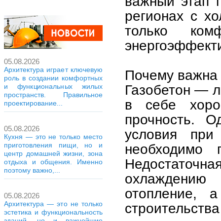
важный этап 
регионах с хо
только ко
энергоэффекти
05.08.2026
Архитектура играет ключевую
Почему важна 
роль в создании комфортных
Газобетон — л
и функциональных жилых
пространств. Правильное
в себе хоро
проектирование...
прочность. О
05.08.2026
условия при
Кухня — это не только место
приготовления пищи, но и
необходимо 
центр домашней жизни, зона
Недостаточ
отдыха и общения. Именно
поэтому важно,...
охлаждению
отопление, 
05.08.2026
Архитектура — это не только
строительства
эстетика и функциональность
зданий, но и важнейшие