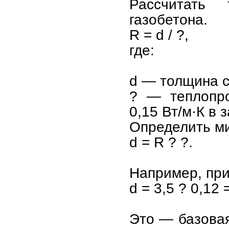
Рассчитать
газобетона.
R = d / ?,
где:
d — толщина с
? — теплопро
0,15 Вт/м·К в 
Определить м
d = R ? ?.
Например, при 
d = 3,5 ? 0,12 
Это — базовая