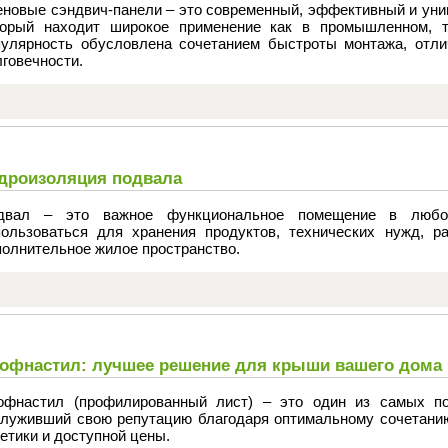
еновые сэндвич-панели – это современный, эффективный и уни
торый находит широкое применение как в промышленном, т
пулярность обусловлена сочетанием быстроты монтажа, отли
говечности.
дроизоляция подвала
двал – это важное функциональное помещение в любо
пользоваться для хранения продуктов, технических нужд, р
полнительное жилое пространство.
офнастил: лучшее решение для крыши вашего дома
офнастил (профилированный лист) – это один из самых по
служивший свою репутацию благодаря оптимальному сочетанию
етики и доступной цены.