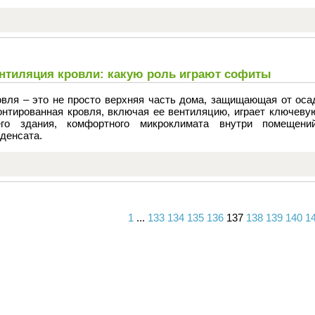
нтиляция кровли: какую роль играют софиты
овля – это не просто верхняя часть дома, защищающая от оса
онтированная кровля, включая ее вентиляцию, играет ключеву
его здания, комфортного микроклимата внутри помещени
денсата.
1
...
133
134
135
136
137
138
139
140
1
Вперед
Назад