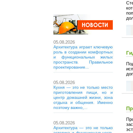
Ст
ко
по
дол
05.08.2026
Архитектура играет ключевую
роль в создании комфортных
Ги
и функциональных жилых
пространств. Правильное
По
проектирование...
ис
до
05.08.2026
Кухня — это не только место
приготовления пищи, но и
центр домашней жизни, зона
отдыха и общения. Именно
поэтому важно,...
Пр
Пр
05.08.2026
за
Архитектура — это не только
эст
эстетика и функциональность