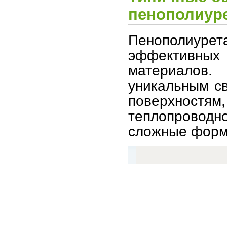
пенополиур
Пенополиур
эффективны
материалов. 
уникальным св
поверхнос
теплопровод
сложные форм