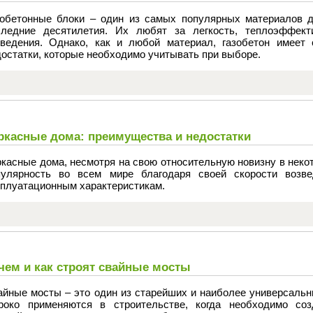
зобетонные блоки – один из самых популярных материалов д
следние десятилетия. Их любят за легкость, теплоэффекти
зведения. Однако, как и любой материал, газобетон имеет 
остатки, которые необходимо учитывать при выборе.
ркасные дома: преимущества и недостатки
касные дома, несмотря на свою относительную новизну в неко
пулярность во всем мире благодаря своей скорости возве
сплуатационным характеристикам.
чем и как строят свайные мосты
айные мосты – это один из старейших и наиболее универсальн
роко применяются в строительстве, когда необходимо со