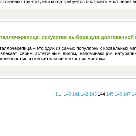
стойчивых грунтах, или когда требуется построить мост через в
таллочерепица: искусство выбора для долговечной
таллочерепица – это один из самых популярных кровельных ма
ивлекает своим эстетичным видом, напоминающим натуральн
говечностью и относительной легкостью монтажа.
1
...
140
141
142
143
144
145
146
147
1
Вперед
Назад