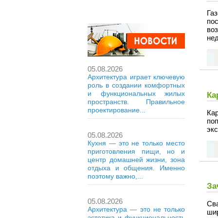
Га
по
во
нед
05.08.2026
Архитектура играет ключевую
роль в создании комфортных
и функциональных жилых
Ка
пространств. Правильное
проектирование...
Кар
по
эк
05.08.2026
Кухня — это не только место
приготовления пищи, но и
центр домашней жизни, зона
отдыха и общения. Именно
поэтому важно,...
За
05.08.2026
Св
Архитектура — это не только
ши
эстетика и функциональность