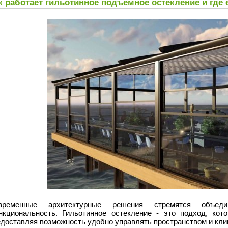
к работает гильотинное подъемное остекление и где
временные архитектурные решения стремятся объеди
нкциональность. Гильотинное остекление - это подход, кот
едоставляя возможность удобно управлять пространством и кл