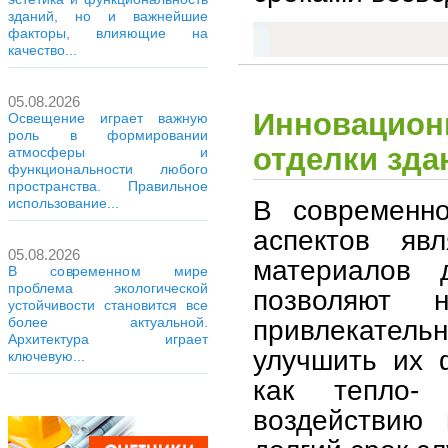
зданий, но и важнейшие
факторы, влияющие на
качество...
05.08.2026
Инновацион
Освещение играет важную
роль в формировании
отделки зда
атмосферы и
функциональности любого
пространства. Правильное
В современно
использование...
аспектов явл
05.08.2026
материалов 
В современном мире
проблема экологической
позволяют 
устойчивости становится все
привлекатель
более актуальной.
Архитектура играет
улучшить их 
ключевую...
как тепло- 
воздействию 