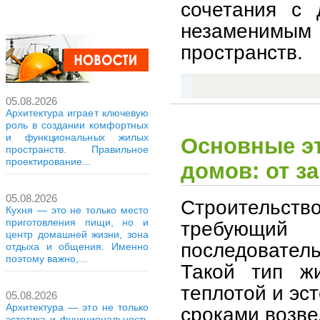
сочетания с 
незаменимым
пространств.
05.08.2026
Архитектура играет ключевую
роль в создании комфортных
и функциональных жилых
Основные э
пространств. Правильное
проектирование...
домов: от з
05.08.2026
Строительств
Кухня — это не только место
приготовления пищи, но и
требующий 
центр домашней жизни, зона
последовател
отдыха и общения. Именно
поэтому важно,...
Такой тип жи
теплотой и эс
05.08.2026
Архитектура — это не только
сроками возве
эстетика и функциональность