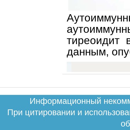
Аутоиммунн
аутоиммунн
тиреоидит 
данным, опу
Информационный некомме
При цитировании и использова
об