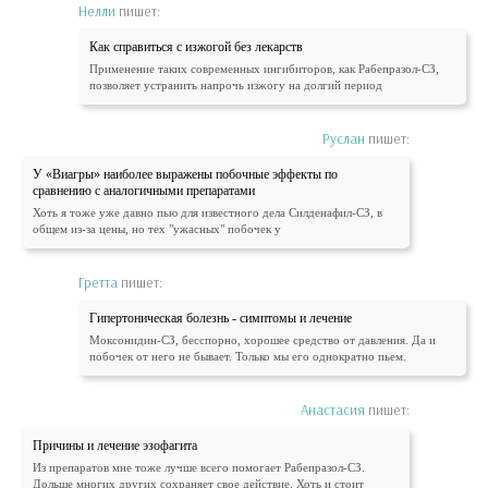
Нелли
пишет:
Как справиться с изжогой без лекарств
Применение таких современных ингибиторов, как Рабепразол-СЗ,
позволяет устранить напрочь изжогу на долгий период
Руслан
пишет:
У «Виагры» наиболее выражены побочные эффекты по
сравнению с аналогичными препаратами
Хоть я тоже уже давно пью для известного дела Силденафил-СЗ, в
общем из-за цены, но тех "ужасных" побочек у
Гретта
пишет:
Гипертоническая болезнь - симптомы и лечение
Моксонидин-СЗ, бесспорно, хорошее средство от давления. Да и
побочек от него не бывает. Только мы его однократно пьем.
Анастасия
пишет:
Причины и лечение эзофагита
Из препаратов мне тоже лучше всего помогает Рабепразол-СЗ.
Дольше многих других сохраняет свое действие. Хоть и стоит