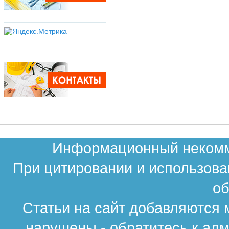
Информационный некомме
При цитировании и использова
об
Статьи на сайт добавляются 
нарушены - обратитесь к ад