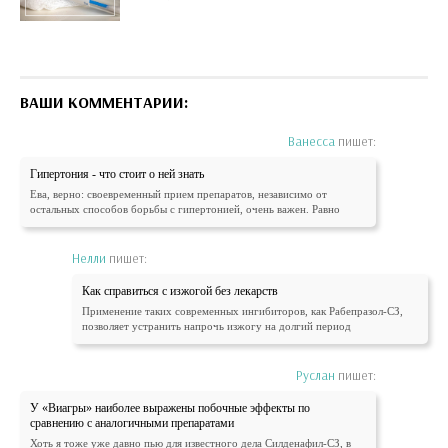
ВАШИ КОММЕНТАРИИ:
Ванесса
пишет:
Гипертония - что стоит о ней знать
Ева, верно: своевременный прием препаратов, независимо от
остальных способов борьбы с гипертонией, очень важен. Равно
Нелли
пишет:
Как справиться с изжогой без лекарств
Применение таких современных ингибиторов, как Рабепразол-СЗ,
позволяет устранить напрочь изжогу на долгий период
Руслан
пишет:
У «Виагры» наиболее выражены побочные эффекты по
сравнению с аналогичными препаратами
Хоть я тоже уже давно пью для известного дела Силденафил-СЗ, в