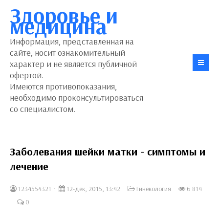
Здоровье и
медицина
Информация, представленная на
сайте, носит ознакомительный
характер и не является публичной
офертой.
Имеются противопоказания,
необходимо проконсультироваться
со специалистом.
Заболевания шейки матки - симптомы и
лечение
1234554321
12-дек, 2015, 13:42
Гинекология
6 814
0