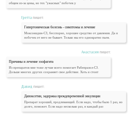
общем из-за цены, но тех "ужасных" побочек у
Гретта
пишет:
Гипертоническая болезнь - симптомы и лечение
Моксонидин-СЗ, бесспорно, хорошее средство от давления. Да и
побочек от него не бывает. Только мы его однократно пьем.
Анастасия
пишет:
Причины и лечение эзофагита
Из препаратов мне тоже лучше всего помогает Рабепразол-СЗ.
Дольше многих других сохраняет свое действие. Хоть и стоит
Давид
пишет:
Дапоксетин, задержка преждевременной эякуляции
Препарат хороший, продлевающий. Если надо, чтобы было 1 раз, но
долго, поможет. Если надо несколько раз, и каждый раз